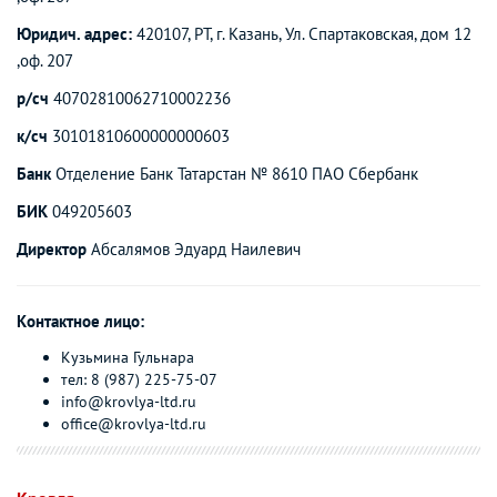
Юридич. адрес:
420107, РТ, г. Казань, Ул. Спартаковская, дом 12
,оф. 207
р/сч
40702810062710002236
к/сч
30101810600000000603
Банк
Отделение Банк Татарстан № 8610 ПАО Сбербанк
БИК
049205603
Директор
Абсалямов Эдуард Наилевич
Контактное лицо:
Кузьмина Гульнара
тел:
8 (987) 225-75-07
info@krovlya-ltd.ru
office@krovlya-ltd.ru