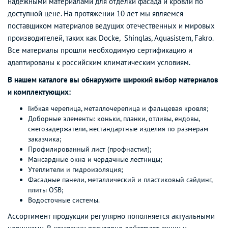
надежными материалами для отделки фасада и кровли по
доступной цене. На протяжении 10 лет мы являемся
поставщиком материалов ведущих отечественных и мировых
производителей, таких как Docke, Shinglas, Aguasistem, Fakro.
Все материалы прошли необходимую сертификацию и
адаптированы к российским климатическим условиям.
В нашем каталоге вы обнаружите широкий выбор материалов
и комплектующих:
Гибкая черепица
,
металлочерепица
и фальцевая кровля;
Доборные элементы: коньки, планки, отливы, ендовы,
снегозадержатели, нестандартные изделия по размерам
заказчика;
Профилированный лист
(профнастил);
Мансардные окна и чердачные лестницы
;
Утеплители и гидроизоляция
;
Фасадные панели
, металлический и
пластиковый сайдинг
,
плиты OSB
;
Водосточные системы
.
Ассортимент продукции регулярно пополняется актуальными