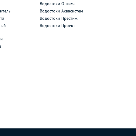
Водостоки Оптима
итель
Водостоки Аквасистем
та
Водостоки Престиж
ный
Водостоки Проект
л
ли
а
а