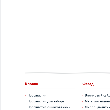
Кровля
Фасад
Профнастил
Виниловый сай
Профнастил для забора
Металлосайдин
Профнастил оцинкованный
Фиброцементны