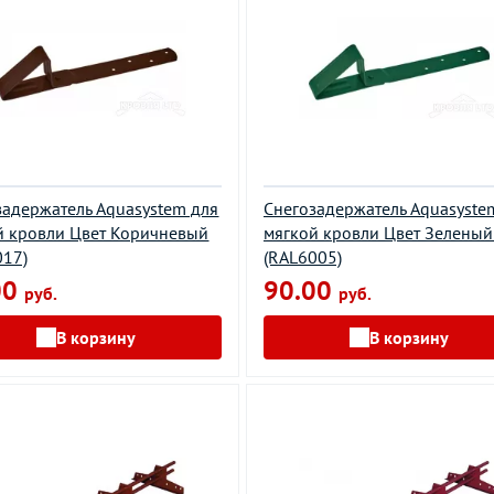
задержатель Aquasystem для
Снегозадержатель Aquasyste
й кровли Цвет Коричневый
мягкой кровли Цвет Зеленый
017)
(RAL6005)
00
90.00
руб.
руб.
В корзину
В корзину