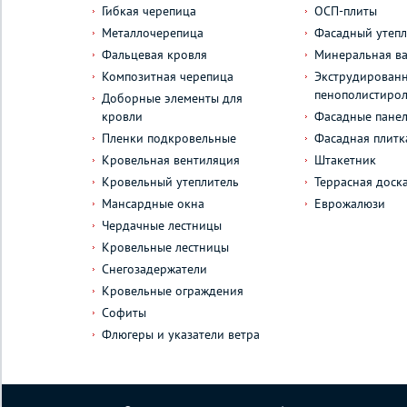
Гибкая черепица
ОСП-плиты
Металлочерепица
Фасадный утепл
Фальцевая кровля
Минеральная ва
Композитная черепица
Экструдирован
пенополистиро
Доборные элементы для
кровли
Фасадные пане
Пленки подкровельные
Фасадная плитк
Кровельная вентиляция
Штакетник
Кровельный утеплитель
Террасная доск
Мансардные окна
Еврожалюзи
Чердачные лестницы
Кровельные лестницы
Снегозадержатели
Кровельные ограждения
Софиты
Флюгеры и указатели ветра