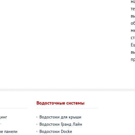
ма
т
в
о
м
с
Е
вы
п
Водосточные системы
динг
Водостоки для крыши
г
Водостоки Гранд Лайн
е панели
Водостоки Docke