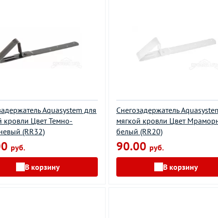
задержатель Aquasystem для
Снегозадержатель Aquasyste
й кровли Цвет Темно-
мягкой кровли Цвет Мрамор
невый (RR32)
белый (RR20)
00
90.00
руб.
руб.
В корзину
В корзину