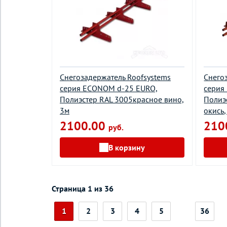
Снегозадержатель Roofsystems
Снего
серия EСONOM d-25 EURO,
серия
Полиэстер RAL 3005красное вино,
Полиэ
3м
окись,
2100.00
210
руб.
В корзину
Страница 1 из 36
1
2
3
4
5
36