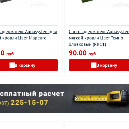
задержатель Aquasystem для
Снегозадержатель Aquasyste
й кровли Цвет Маренго
мягкой кровли Цвет Темно-
)
оливковый (RR11)
00
90.00
руб.
руб.
В корзину
В корзину