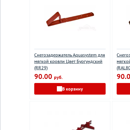
Снегозадержатель Aquasystem для
Снего
мягкой кровли Цвет Бургундский
мягко
(RR29)
(RAL8
90.00
90.
руб.
В корзину