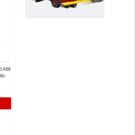
m для
но-