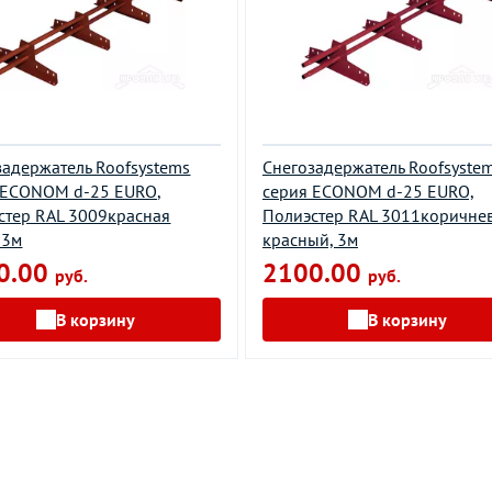
задержатель Roofsystems
Снегозадержатель Roofsyste
 EСONOM d-25 EURO,
серия EСONOM d-25 EURO,
стер RAL 3009красная
Полиэстер RAL 3011коричне
 3м
красный, 3м
0.00
2100.00
руб.
руб.
В корзину
В корзину