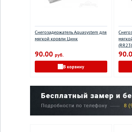
Снегозадержатель Aquasystem для
Снего
мягкой кровли Цинк
мягко
(RR23
90.00
90.
руб.
В корзину