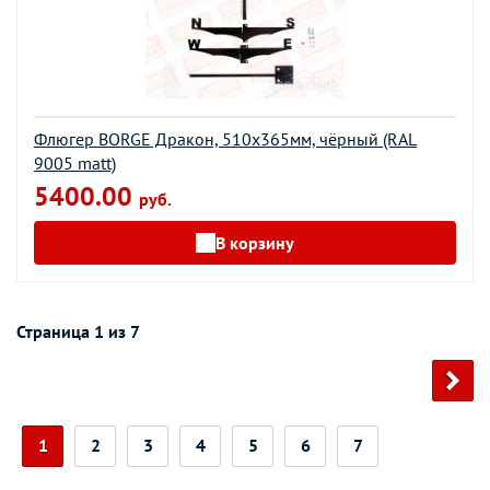
Флюгер BORGE Дракон, 510х365мм, чёрный (RAL
9005 matt)
5400.00
руб.
В корзину
Страница 1 из 7
1
2
3
4
5
6
7