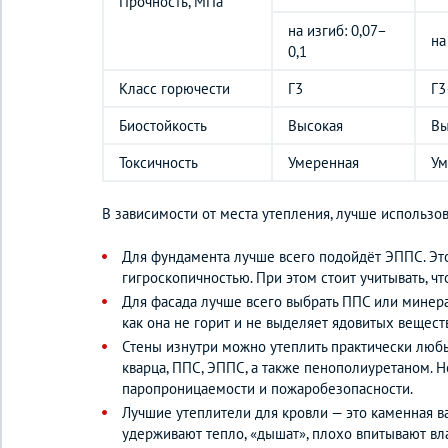
Прочность, МПа
на изгиб: 0,07–
на
0,1
Класс горючести
Г3
Г3
Биостойкость
Высокая
Вы
Токсичность
Умеренная
Ум
В зависимости от места утепления, лучше использ
Для фундамента лучше всего подойдёт ЭППС. Это
гигроскопичностью. При этом стоит учитывать, чт
Для фасада лучше всего выбрать ППС или минерал
как она не горит и не выделяет ядовитых вещест
Стены изнутри можно утеплить практически любы
кварца, ППС, ЭППС, а также пенополиуретаном. 
паропроницаемости и пожаробезопасности.
Лучшие утеплители для кровли — это каменная ва
удерживают тепло, «дышат», плохо впитывают вла