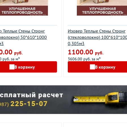
р Теплые Стены Стронг
Изовер Теплые Стены Стронг
ловолокно) 50*610*1000
(стекловолокно) 100*610*10
м3
0,305м3
0.00
1100.00
руб.
руб.
 руб. за м³
3606.00 руб. за м³
В корзину
В корзину