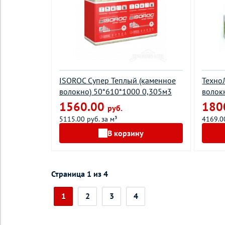
ISOROC Супер Теплый (каменное
Техно
волокно) 50*610*1000 0,305м3
волок
1560.00
180
руб.
5115.00 руб. за м³
4169.00
В корзину
Страница 1 из 4
1
2
3
4