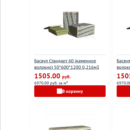
Басвул Стандарт 60 (каменное
Басву
волокно) 50*600*1200 0,216м3
волок
1505.00
150
руб.
6970.00 руб. за м³
6970.00
В корзину