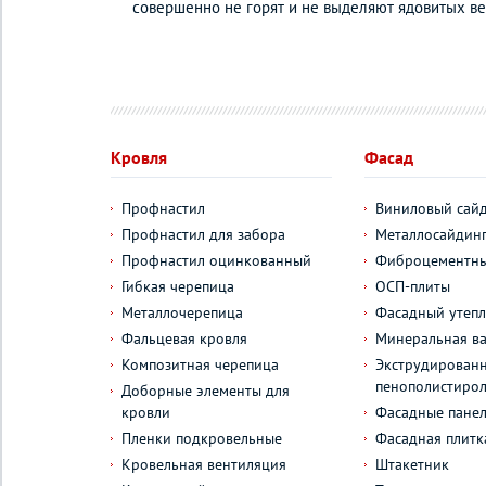
совершенно не горят и не выделяют ядовитых ве
Кровля
Фасад
Профнастил
Виниловый сай
Профнастил для забора
Металлосайдин
Профнастил оцинкованный
Фиброцементны
Гибкая черепица
ОСП-плиты
Металлочерепица
Фасадный утепл
Фальцевая кровля
Минеральная ва
Композитная черепица
Экструдирован
пенополистиро
Доборные элементы для
кровли
Фасадные пане
Пленки подкровельные
Фасадная плитк
Кровельная вентиляция
Штакетник