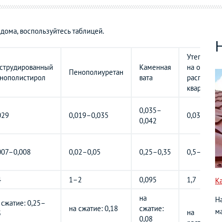
 дома, воспользуйтесь таблицей.
Утеплител
струдированный
Каменная
на основе
Пенополиуретан
нополистирол
вата
расплава
кварца
0,035–
029
0,019–0,035
0,038–0,0
0,042
007–0,008
0,02–0,05
0,25–0,35
0,5–0,54
4
1–2
0,095
1,7
К
на
Н
 сжатие: 0,25–
на сжатие: 0,18
сжатие:
ма
на
5
0,08