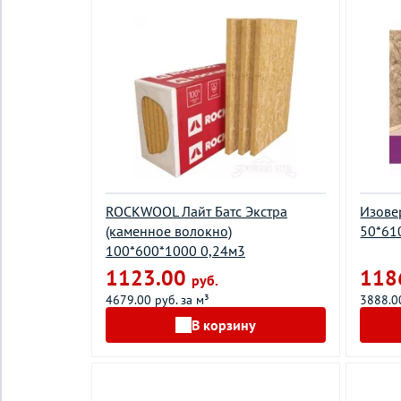
ROCKWOOL Лайт Батс Экстра
Изове
(каменное волокно)
50*61
100*600*1000 0,24м3
1123.00
118
руб.
4679.00 руб. за м³
3888.00
В корзину