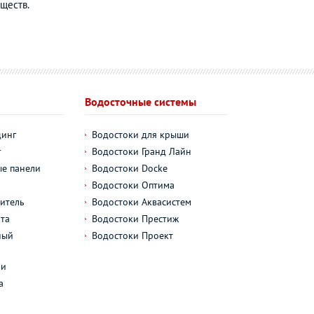
ществ.
Водосточные системы
динг
Водостоки для крыши
г
Водостоки Гранд Лайн
е панели
Водостоки Docke
Водостоки Оптима
итель
Водостоки Аквасистем
та
Водостоки Престиж
ный
Водостоки Проект
л
ли
а