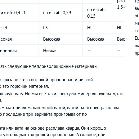
растяжени
т
1,3–1,9
в
на изгиб:
 изгиб: 0,4–1
на изгиб: 0,59
о
0,15
м
–Г4
Г3
НГ
НГ
с
Е
сокая
Высокая
Высокая
Высокая
вы
еренная
Низкая
—
—
п
овать следующие теплоизоляционные материалы:
 связано с его высокой прочностью и низкой
о это горючий материал.
ьную вату. Но мы всё-таки советуем минеральную вату, так
в.
м материалом: каменной ватой, ватой на основе расплава
Но последние три варианта проигрывают по
та или вата на основе расплава кварца. Они хорошо
гу и обладают хорошей прочностью. А главное, они