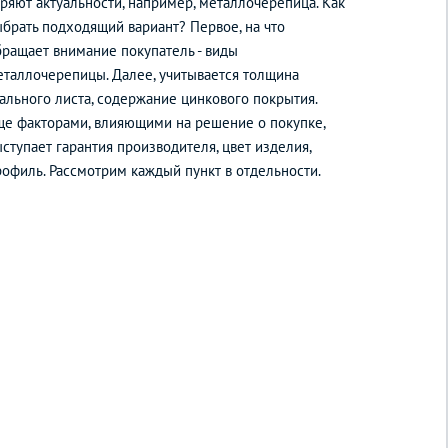
е:
еряют актуальности, например, металлочерепица. Как
ыбрать подходящий вариант? Первое, на что
бращает внимание покупатель - виды
еталлочерепицы. Далее, учитывается толщина
тального листа, содержание цинкового покрытия.
ще факторами, влияющими на решение о покупке,
ступает гарантия производителя, цвет изделия,
рофиль. Рассмотрим каждый пункт в отдельности.