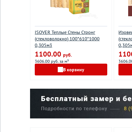
ISOVER Теплые Стены Стронг
Изове
(стекловолокно) 100*610*1000
(стек
0,305м3
0,305
1100.00
110
руб.
3606.00 руб. за м³
3606.00
В корзину