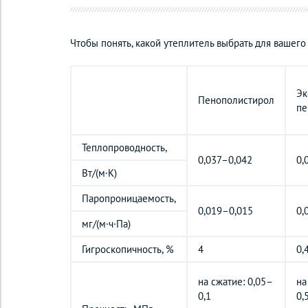
Чтобы понять, какой утеплитель выбрать для вашего
Эк
Пенополистирол
пе
Теплопроводность,
0,037–0,042
0,
Вт/(м·К)
Паропроницаемость,
0,019–0,015
0,
мг/(м·ч·Па)
Гигроскопичность, %
4
0,
на сжатие: 0,05–
на
0,1
0,