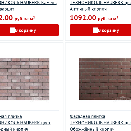
ОНИКОЛЬ HAUBERK Камень
ТEХНОНИКОЛЬ HAUBERK цве
Кварцит
Античный кирпич
2.00
1092.00
руб. за м²
руб. за м²
В корзину
В корзину
ная плитка
Фасадная плитка
НИКОЛЬ HAUBERK цвет
ТEХНОНИКОЛЬ HAUBERK цве
рный кирпич
Обожжённый кирпич