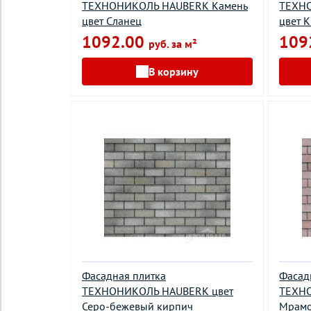
ТEХНОНИКОЛЬ HAUBERK Камень
ТEХН
цвет Сланец
цвет 
1092.00
109
руб. за м²
В корзину
Фасадная плитка
Фасад
ТEХНОНИКОЛЬ HAUBERK цвет
ТEХНО
Серо-бежевый кирпич
Мрамо