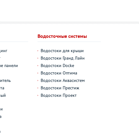
Водосточные системы
динг
Водостоки для крыши
г
Водостоки Гранд Лайн
е панели
Водостоки Docke
Водостоки Оптима
итель
Водостоки Аквасистем
та
Водостоки Престиж
ный
Водостоки Проект
л
ли
а
а