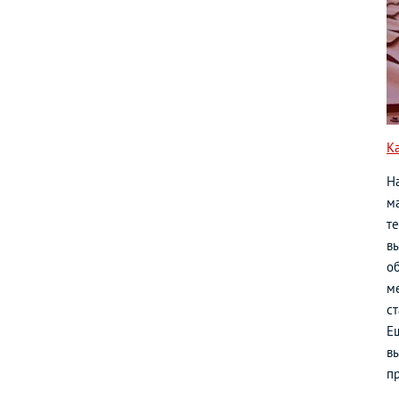
К
Н
ма
т
в
о
м
с
Е
вы
п