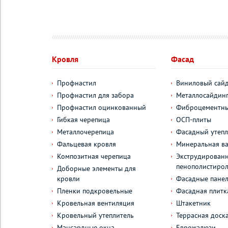
Кровля
Фасад
Профнастил
Виниловый сай
Профнастил для забора
Металлосайдин
Профнастил оцинкованный
Фиброцементны
Гибкая черепица
ОСП-плиты
Металлочерепица
Фасадный утепл
Фальцевая кровля
Минеральная ва
Композитная черепица
Экструдирован
пенополистиро
Доборные элементы для
кровли
Фасадные пане
Пленки подкровельные
Фасадная плитк
Кровельная вентиляция
Штакетник
Кровельный утеплитель
Террасная доск
Мансардные окна
Еврожалюзи