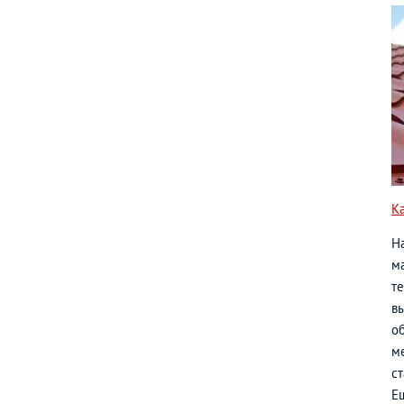
К
Н
ма
т
в
о
м
с
Е