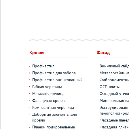
Кровля
Фасад
Профнастил
Виниловый сай
Профнастил для забора
Металлосайдин
Профнастил оцинкованный
Фиброцементны
Гибкая черепица
ОСП-плиты
Металлочерепица
Фасадный утепл
Фальцевая кровля
Минеральная ва
Композитная черепица
Экструдирован
пенополистиро
Доборные элементы для
кровли
Фасадные пане
Пленки подкровельные
Фасадная плитк