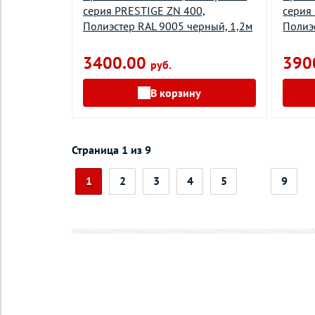
серия PRESTIGE ZN 400,
серия
Полиэстер RAL 9005 черный, 1,2м
Полиэ
3400.00
390
руб.
В корзину
Страница 1 из 9
1
2
3
4
5
9