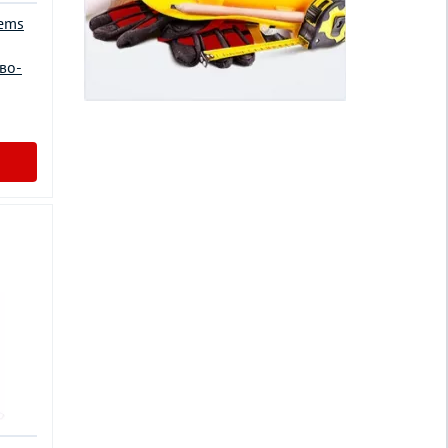
tems
во-