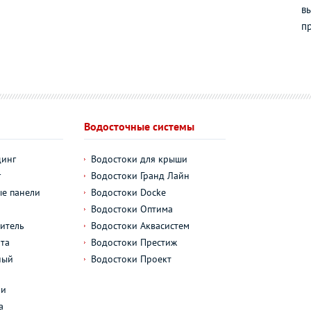
вы
п
Водосточные системы
динг
Водостоки для крыши
г
Водостоки Гранд Лайн
е панели
Водостоки Docke
Водостоки Оптима
итель
Водостоки Аквасистем
та
Водостоки Престиж
ный
Водостоки Проект
л
ли
а