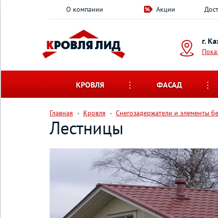
О компании
Акции
Дост
г. К
Пока
КРОВЛЯ
ФАСАД
Главная
Кровля
Снегозадержатели и элементы б
Лестницы