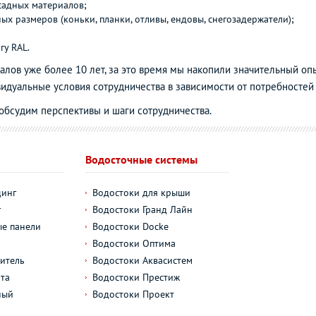
садных материалов;
х размеров (коньки, планки, отливы, ендовы, снегозадержатели);
гу RAL.
лов уже более 10 лет, за это время мы накопили значительный оп
идуальные условия сотрудничества в зависимости от потребностей
 обсудим перспективы и шаги сотрудничества.
Водосточные системы
динг
Водостоки для крыши
г
Водостоки Гранд Лайн
е панели
Водостоки Docke
Водостоки Оптима
итель
Водостоки Аквасистем
та
Водостоки Престиж
ный
Водостоки Проект
л