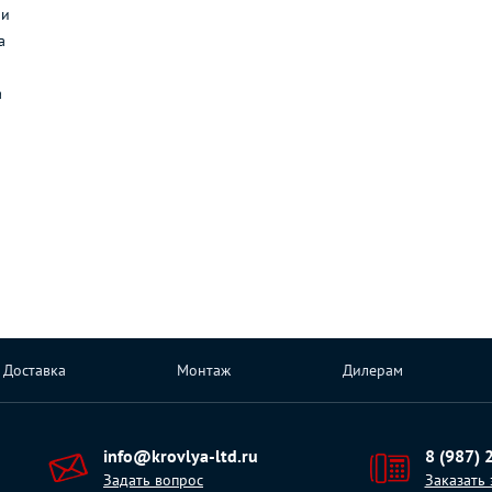
ли
а
а
Доставка
Монтаж
Дилерам
info@krovlya-ltd.ru
8 (987) 
Задать вопрос
Заказать