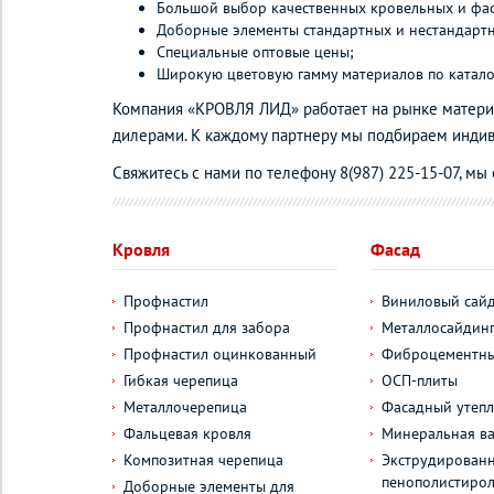
Большой выбор качественных кровельных и фа
Доборные элементы стандартных и нестандартны
Специальные оптовые цены;
Широкую цветовую гамму материалов по катало
Компания «КРОВЛЯ ЛИД» работает на рынке материа
дилерами. К каждому партнеру мы подбираем индив
Свяжитесь с нами по телефону 8(987) 225-15-07, мы
Кровля
Фасад
Профнастил
Виниловый сай
Профнастил для забора
Металлосайдин
Профнастил оцинкованный
Фиброцементны
Гибкая черепица
ОСП-плиты
Металлочерепица
Фасадный утепл
Фальцевая кровля
Минеральная ва
Композитная черепица
Экструдирован
пенополистиро
Доборные элементы для