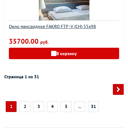
Окно мансардное FAKRO FTP -V (CH) 55х98
35700.00
руб.
В корзину
Страница 1 из 31
1
2
3
4
5
...
31