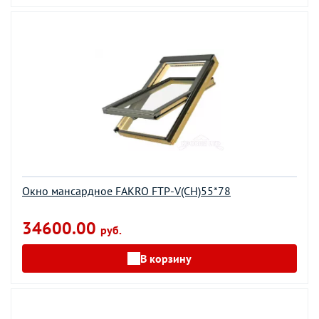
Окно мансардное FAKRO FTP-V(CH)55*78
34600.00
руб.
В корзину