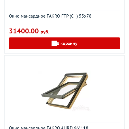
Окно мансардное FAKRO FTP (CH) 55х78
31400.00
руб.
В корзину
Окно мансардное FAKRO AHRD 66*118