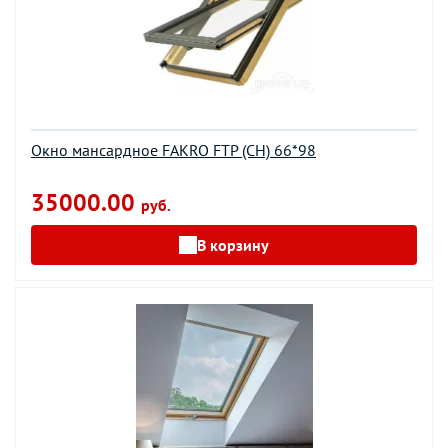
Окно мансардное FAKRO FTP (CH) 66*98
35000.00
руб.
В корзину