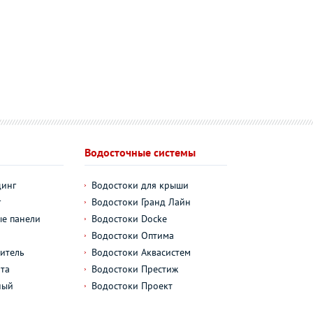
Водосточные системы
динг
Водостоки для крыши
г
Водостоки Гранд Лайн
е панели
Водостоки Docke
Водостоки Оптима
итель
Водостоки Аквасистем
та
Водостоки Престиж
ный
Водостоки Проект
л