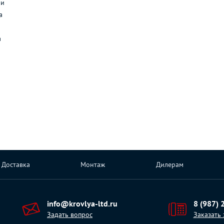
ли
а
а
Доставка
Монтаж
Дилерам
info@krovlya-ltd.ru
8 (987) 
Задать вопрос
Заказать