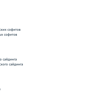
ских софитов
ых софитов
о сайдинга
ского сайдинга
л