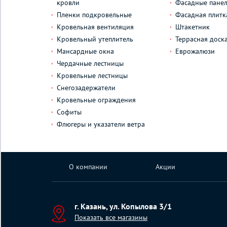
кровли
Фасадные пане
Пленки подкровельные
Фасадная плитк
Кровельная вентиляция
Штакетник
Кровельный утеплитель
Террасная доск
Мансардные окна
Еврожалюзи
Чердачные лестницы
Кровельные лестницы
Снегозадержатели
Кровельные ограждения
Софиты
Флюгеры и указатели ветра
О компании
Акции
г. Казань, ул. Копылова 3/1
Показать все магазины