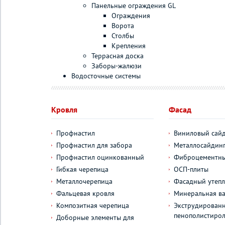
Панельные ограждения GL
Ограждения
Ворота
Столбы
Крепления
Террасная доска
Заборы-жалюзи
Водосточные системы
Кровля
Фасад
Профнастил
Виниловый сай
Профнастил для забора
Металлосайдин
Профнастил оцинкованный
Фиброцементны
Гибкая черепица
ОСП-плиты
Металлочерепица
Фасадный утепл
Фальцевая кровля
Минеральная ва
Композитная черепица
Экструдирован
пенополистиро
Доборные элементы для