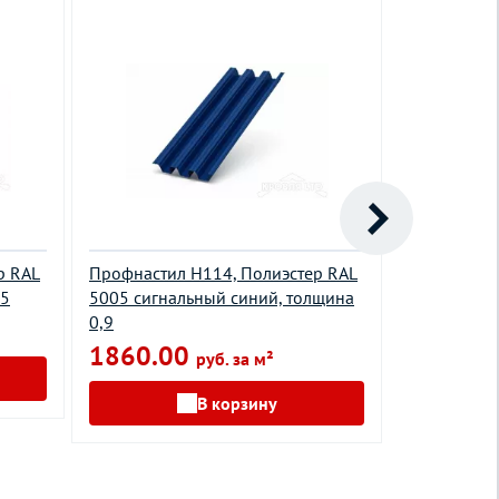
р RAL
Профнастил H114, Полиэстер RAL
Профнастил
45
5005 сигнальный синий, толщина
9003 сигна
0,9
0,5
1860.00
610.00
руб. за м²
В корзину