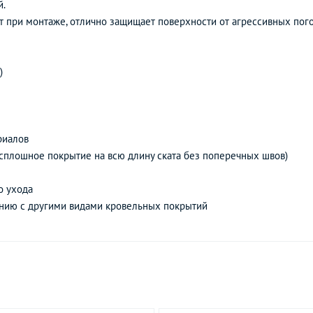
й.
т при монтаже, отлично защищает поверхности от агрессивных пог
)
риалов
сплошное покрытие на всю длину ската без поперечных швов)
о ухода
нию с другими видами кровельных покрытий