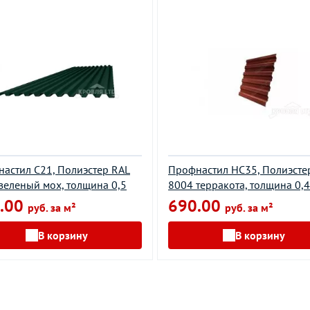
астил С21, Полиэстер RAL
Профнастил НС35, Полиэсте
зеленый мох, толщина 0,5
8004 терракота, толщина 0,
.00
690.00
руб. за м²
руб. за м²
В корзину
В корзину