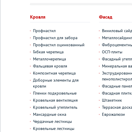
Кровля
Фасад
Профнастил
Виниловый сай
Профнастил для забора
Металлосайдин
Профнастил оцинкованный
Фиброцементны
Гибкая черепица
ОСП-плиты
Металлочерепица
Фасадный утепл
Фальцевая кровля
Минеральная ва
Композитная черепица
Экструдирован
пенополистиро
Доборные элементы для
кровли
Фасадные пане
Пленки подкровельные
Фасадная плитк
Кровельная вентиляция
Штакетник
Кровельный утеплитель
Террасная доск
Мансардные окна
Еврожалюзи
Чердачные лестницы
Кровельные лестницы