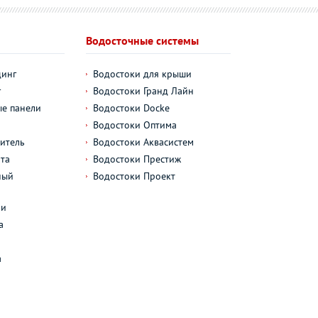
Водосточные системы
динг
Водостоки для крыши
г
Водостоки Гранд Лайн
е панели
Водостоки Docke
Водостоки Оптима
итель
Водостоки Аквасистем
та
Водостоки Престиж
ный
Водостоки Проект
л
ли
а
а