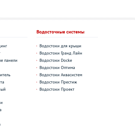
Водосточные системы
динг
Водостоки для крыши
г
Водостоки Гранд Лайн
е панели
Водостоки Docke
Водостоки Оптима
итель
Водостоки Аквасистем
та
Водостоки Престиж
ный
Водостоки Проект
л
ли
а
а