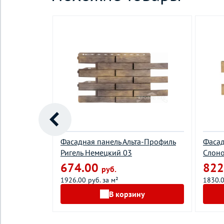
 Stein
Фасадная панель Альта-Профиль
Фасад
Ригель Немецкий 03
Слоно
674.00
822
руб.
1926.00 руб. за м²
1830.0
у
В корзину