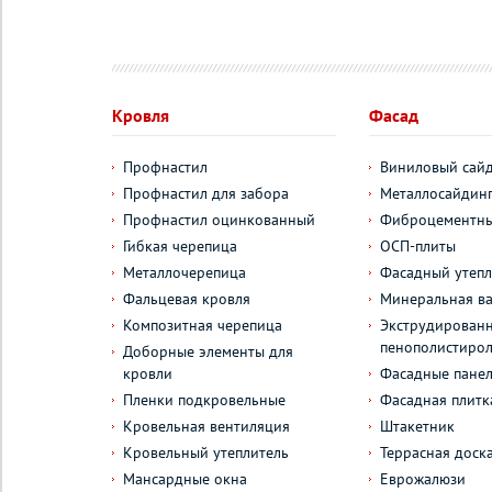
Кровля
Фасад
Профнастил
Виниловый сай
Профнастил для забора
Металлосайдин
Профнастил оцинкованный
Фиброцементны
Гибкая черепица
ОСП-плиты
Металлочерепица
Фасадный утепл
Фальцевая кровля
Минеральная ва
Композитная черепица
Экструдирован
пенополистиро
Доборные элементы для
кровли
Фасадные пане
Пленки подкровельные
Фасадная плитк
Кровельная вентиляция
Штакетник
Кровельный утеплитель
Террасная доск
Мансардные окна
Еврожалюзи