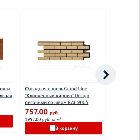
Хокла
Фасадная панель Grand Line
Фасадная п
альная
"Клинкерный кирпич" Design
мелованый
песочный со швом RAL 9005
919.00
757.00
руб.
2241.00 руб.
1992.00 руб. за м²
В корзину