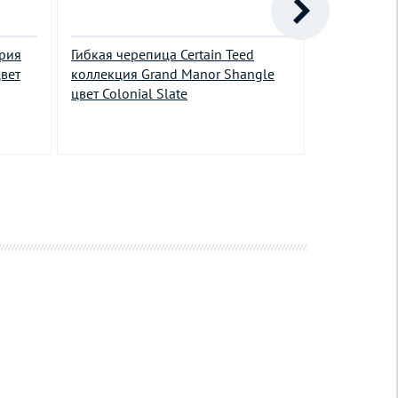
ерия
Гибкая черепица Certain Teed
Гибкая чер
вет
коллекция Grand Manor Shangle
Family Eco 
цвет Colonial Slate
Стандарт ц
515.00