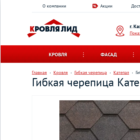
О компании
Акции
Дост
г. К
Пока
КРОВЛЯ
ФАСАД
Главная
Кровля
Гибкая черепица
Катепал
Ги
Гибкая черепица Кате