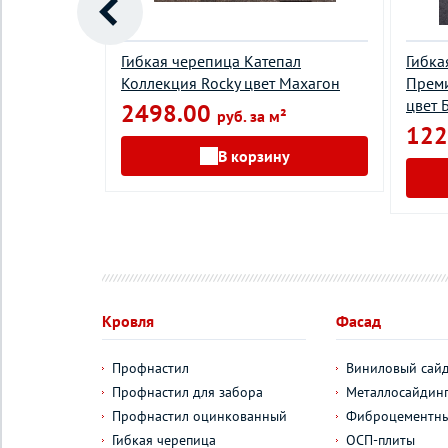
а серия
Гибкая черепица Катепал
Гибка
sisi цвет
Коллекция Rocky цвет Махагон
Преми
цвет 
2498.00
руб. за м²
122
²
В корзину
у
Кровля
Фасад
Профнастил
Виниловый сай
Профнастил для забора
Металлосайдин
Профнастил оцинкованный
Фиброцементны
Гибкая черепица
ОСП-плиты