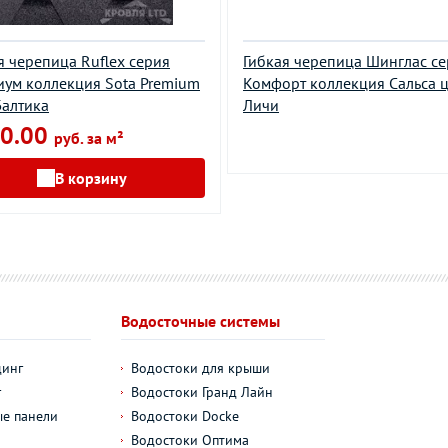
я черепица Ruflex серия
Гибкая черепица Шинглас с
ум коллекция Sota Premium
Комфорт коллекция Сальса ц
Балтика
Личи
0.00
руб. за м²
В корзину
Водосточные системы
динг
Водостоки для крыши
г
Водостоки Гранд Лайн
е панели
Водостоки Docke
Водостоки Оптима