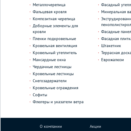
Металлочерепица
Фасадный утепл
Фальцевая кровля
Минеральная ва
Композитная черепица
Экструдирован
пенополистиро
Доборные элементы для
кровли
Фасадные пане
Пленки подкровельные
Фасадная плитк
Кровельная вентиляция
Штакетник
Кровельный утеплитель
Террасная доск
Мансардные окна
Еврожалюзи
Чердачные лестницы
Кровельные лестницы
Снегозадержатели
Кровельные ограждения
Софиты
Флюгеры и указатели ветра
О компании
Акции