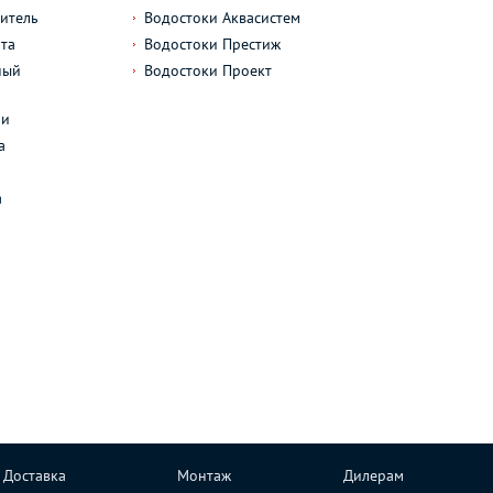
итель
Водостоки Аквасистем
та
Водостоки Престиж
ный
Водостоки Проект
л
ли
а
а
Доставка
Монтаж
Дилерам