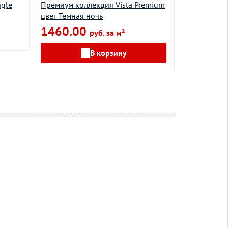
ngle
Премиум коллекция Vista Premium
Оптима кол
цвет Темная ночь
Серый
1460.00
руб. за м²
В корзину