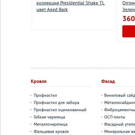
NICA
коллекция Presidential Shake TL
Оптим
RTY цвет
цвет Aged Bark
Зеле
360
²
у
Кровля
Фасад
Профнастил
Виниловый сай
Профнастил для забора
Металлосайдин
Профнастил оцинкованный
Фиброцементны
Гибкая черепица
ОСП-плиты
Металлочерепица
Фасадный утепл
Фальцевая кровля
Минеральная ва