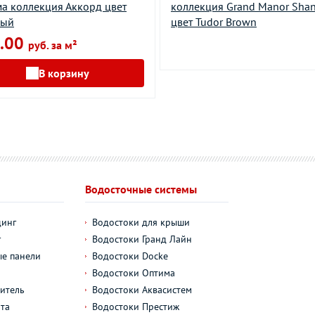
а коллекция Аккорд цвет
коллекция Grand Manor Sha
ный
цвет Tudor Brown
.00
руб. за м²
В корзину
Водосточные системы
динг
Водостоки для крыши
г
Водостоки Гранд Лайн
е панели
Водостоки Docke
Водостоки Оптима
итель
Водостоки Аквасистем
та
Водостоки Престиж