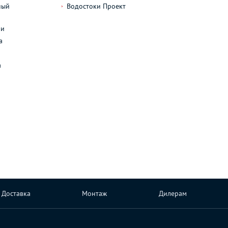
ный
Водостоки Проект
л
ли
а
а
Доставка
Монтаж
Дилерам