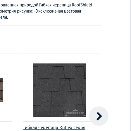
овленная природой.Гибкая черепица RoofShield
ометрия рисунка; -Эксклюзивная цветовая
еля.
d
Гибкая черепица Ruflex серия
Гибкая чер