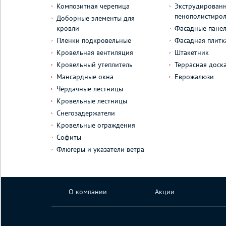
Композитная черепица
Экструдирован
пенополистиро
Доборные элементы для
кровли
Фасадные пане
Пленки подкровельные
Фасадная плитк
Кровельная вентиляция
Штакетник
Кровельный утеплитель
Террасная доск
Мансардные окна
Еврожалюзи
Чердачные лестницы
Кровельные лестницы
Снегозадержатели
Кровельные ограждения
Софиты
Флюгеры и указатели ветра
О компании
Акции