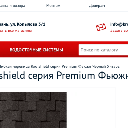
авка и возврат
Монтаж
Дилерам
азань, ул. Копылова 3/1
info@kro
зать все магазины
Задать в
ВОДОСТОЧНЫЕ СИСТЕМЫ
Гибкая черепица Roofshield серия Premium Фьюжн Черный Янтарь
fshield серия Premium Фьюж