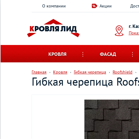
О компании
Акции
Дост
г. К
Пока
КРОВЛЯ
ФАСАД
Главная
Кровля
Гибкая черепица
Roofshield
Гибкая черепица Roo