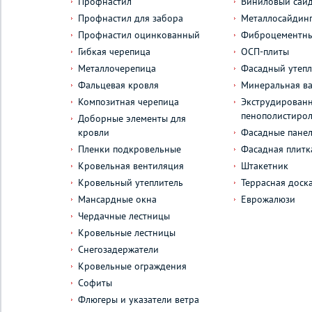
Профнастил
Виниловый сай
Профнастил для забора
Металлосайдин
Профнастил оцинкованный
Фиброцементны
Гибкая черепица
ОСП-плиты
Металлочерепица
Фасадный утепл
Фальцевая кровля
Минеральная ва
Композитная черепица
Экструдирован
пенополистиро
Доборные элементы для
кровли
Фасадные пане
Пленки подкровельные
Фасадная плитк
Кровельная вентиляция
Штакетник
Кровельный утеплитель
Террасная доск
Мансардные окна
Еврожалюзи
Чердачные лестницы
Кровельные лестницы
Снегозадержатели
Кровельные ограждения
Софиты
Флюгеры и указатели ветра