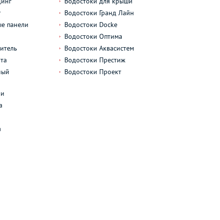
динг
Водостоки для крыши
г
Водостоки Гранд Лайн
е панели
Водостоки Docke
Водостоки Оптима
итель
Водостоки Аквасистем
та
Водостоки Престиж
ный
Водостоки Проект
л
ли
а
а