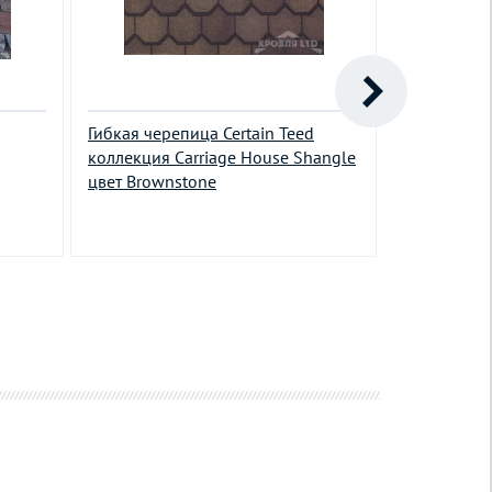
Гибкая черепица Certain Teed
Гибкая чер
коллекция Carriage House Shangle
Классик ко
цвет Brownstone
Ольха
726.00