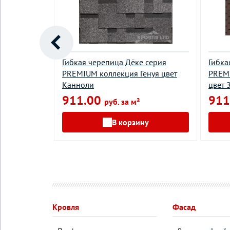
серия
Гибкая черепица Дёке серия
Гибка
юрих цвет
PREMIUM коллекция Генуя цвет
PREM
Канноли
цвет 
911.00
911
²
руб. за м²
у
В корзину
Кровля
Фасад