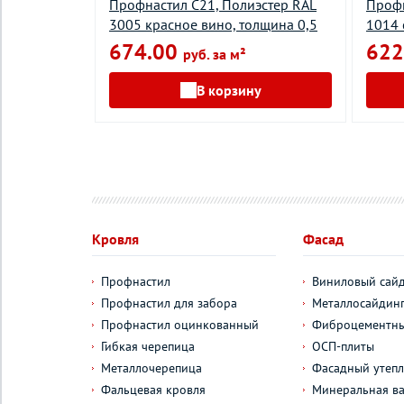
, толщина
Профнастил С21, Полиэстер RAL
Профн
3005 красное вино, толщина 0,5
1014 
674.00
622
руб. за м²
у
В корзину
Кровля
Фасад
Профнастил
Виниловый сай
Профнастил для забора
Металлосайдин
Профнастил оцинкованный
Фиброцементны
Гибкая черепица
ОСП-плиты
Металлочерепица
Фасадный утепл
Фальцевая кровля
Минеральная ва