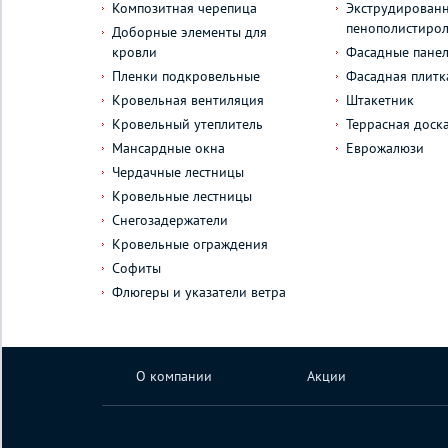
Композитная черепица
Экструдирован
пенополистиро
Доборные элементы для
кровли
Фасадные пане
Пленки подкровельные
Фасадная плитк
Кровельная вентиляция
Штакетник
Кровельный утеплитель
Террасная доск
Мансардные окна
Еврожалюзи
Чердачные лестницы
Кровельные лестницы
Снегозадержатели
Кровельные ограждения
Софиты
Флюгеры и указатели ветра
О компании
Акции