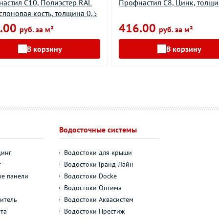
астил С10, Полиэстер RAL
Профнастил С8, Цинк, толщи
слоновая кость, толщина 0,5
.00
416.00
руб. за м²
руб. за м²
В корзину
В корзину
Водосточные системы
динг
Водостоки для крыши
г
Водостоки Гранд Лайн
е панели
Водостоки Docke
Водостоки Оптима
итель
Водостоки Аквасистем
та
Водостоки Престиж