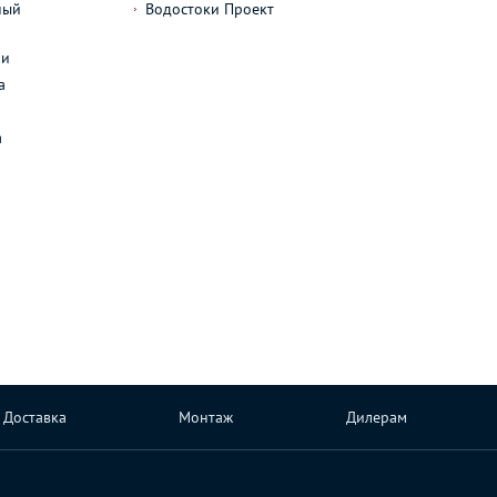
ный
Водостоки Проект
л
ли
а
а
Доставка
Монтаж
Дилерам