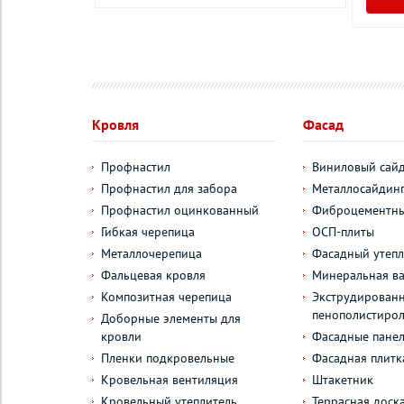
Кровля
Фасад
Профнастил
Виниловый сай
Профнастил для забора
Металлосайдин
Профнастил оцинкованный
Фиброцементны
Гибкая черепица
ОСП-плиты
Металлочерепица
Фасадный утепл
Фальцевая кровля
Минеральная ва
Композитная черепица
Экструдирован
пенополистиро
Доборные элементы для
кровли
Фасадные пане
Пленки подкровельные
Фасадная плитк
Кровельная вентиляция
Штакетник
Кровельный утеплитель
Террасная доск