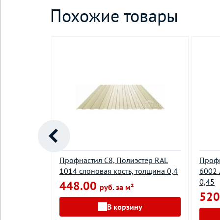
Похожие товары
стер RAL
Профнастил С8, Полиэстер RAL
Профн
толщина
1014 слоновая кость, толщина 0,4
6002 
0,45
448.00
руб. за м²
520
В корзину
у