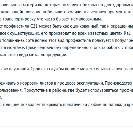
кровельного материала, которая позволяет безопасно для здоровья 
жно задействование небольшого количества человек при монтаже.
о транспортировку, что часто бывает немаловажным.
т профнастила С21 может быть как оцинкованный, так и окрашенны
сех существующих, его производят во всех известных цветах Ral.
ю толщина-высота волны этот вид профнастила пользуется популярн
рост в монтаже. Даже человек без определённого опыта работы с п
таж этого вида металлопродукции.
 эксплуатации. Срок его службы вполне может составить срок выше
живать о коррозии листов в процессе эксплуатации. Производство 
пользования. Присутствие в районе, где будет использоваться про
.
о толщине позволяет покрывать практически любые по площади кр