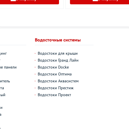
Водосточные системы
динг
Водостоки для крыши
г
Водостоки Гранд Лайн
е панели
Водостоки Docke
Водостоки Оптима
итель
Водостоки Аквасистем
та
Водостоки Престиж
ный
Водостоки Проект
л
ли
а
а