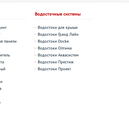
Водосточные системы
динг
Водостоки для крыши
г
Водостоки Гранд Лайн
е панели
Водостоки Docke
Водостоки Оптима
итель
Водостоки Аквасистем
та
Водостоки Престиж
ный
Водостоки Проект
л
ли
а
а