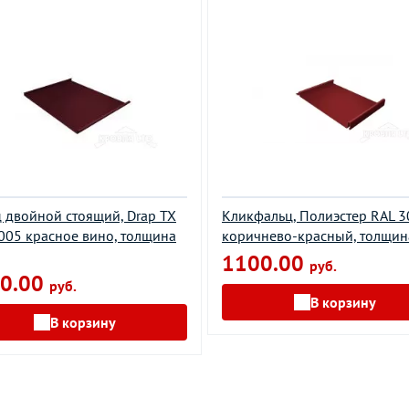
 двойной стоящий, Drap TX
Кликфальц, Полиэстер RAL 
005 красное вино, толщина
коричнево-красный, толщин
1100.00
руб.
0.00
руб.
В корзину
В корзину