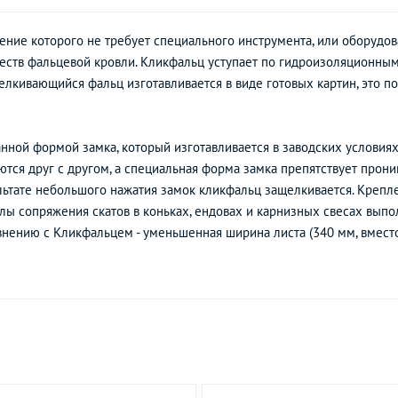
ение которого не требует специального инструмента, или оборудов
ств фальцевой кровли. Кликфальц уступает по гидроизоляционным
елкивающийся фальц изготавливается в виде готовых картин, это п
нной формой замка, который изготавливается в заводских условиях
тся друг с другом, а специальная форма замка препятствует прон
ультате небольшого нажатия замок кликфальц защелкивается. Креп
ы сопряжения скатов в коньках, ендовах и карнизных свесах выпо
нению с Кликфальцем - уменьшенная ширина листа (340 мм, вместо