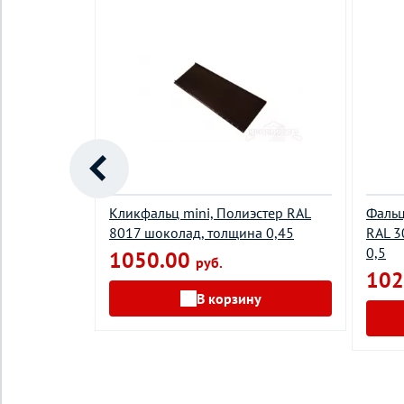
й,Rooftop
Кликфальц mini, Полиэстер RAL
Фальц
ина 0,5
8017 шоколад, толщина 0,45
RAL 3
0,5
1050.00
руб.
102
у
В корзину