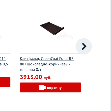
3011
Кликфальц, GreenCoat Pural RR
Фальц двой
а 0,5
887 шоколадно-коричневый,
Matt RR 23
толщина 0,5
0,5
3913.00
1340.0
руб.
В корзину