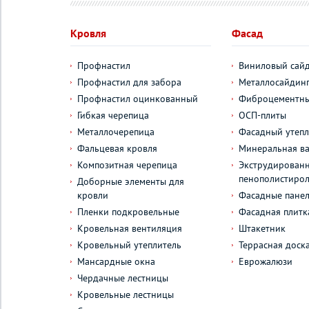
Кровля
Фасад
Профнастил
Виниловый сай
Профнастил для забора
Металлосайдин
Профнастил оцинкованный
Фиброцементны
Гибкая черепица
ОСП-плиты
Металлочерепица
Фасадный утепл
Фальцевая кровля
Минеральная ва
Композитная черепица
Экструдирован
пенополистиро
Доборные элементы для
кровли
Фасадные пане
Пленки подкровельные
Фасадная плитк
Кровельная вентиляция
Штакетник
Кровельный утеплитель
Террасная доск
Мансардные окна
Еврожалюзи
Чердачные лестницы
Кровельные лестницы