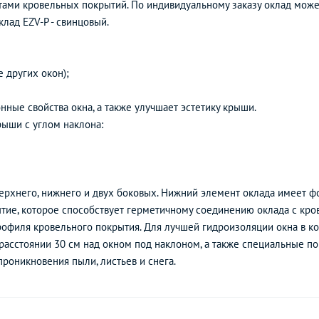
тами кровельных покрытий. По индивидуальному заказу оклад може
лад EZV-P - свинцовый.
е других окон);
ные свойства окна, а также улучшает эстетику крыши.
рыши с углом наклона:
ерхнего, нижнего и двух боковых. Нижний элемент оклада имеет фо
ытие, которое способствует герметичному соединению оклада с кро
рофиля кровельного покрытия. Для лучшей гидроизоляции окна в к
 расстоянии 30 см над окном под наклоном, а также специальные 
проникновения пыли, листьев и снега.