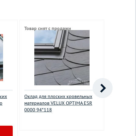
Товар снят с продажи
Товар снят
ких
Оклад для плоских кровельных
Оклад для
o
материалов VELUX OPTIMA ESR
кровельных
0000 94*118
профиля до
PREMIUM E