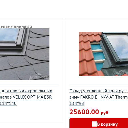
 снят с продажи
 для плоских кровельных
Оклад утепленный «для русс
иалов VELUX OPTIMA ESR
зим» FAKRO EHN/V-AT Therm
114*140
134*98
25600.00
руб.
В корзину