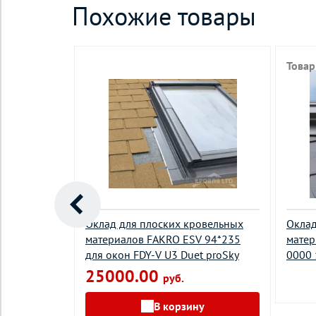
Похожие товары
Товар
ванных
Оклад для плоских кровельных
Оклад
в с высотой
материалов FAKRO ESV 94*235
матер
KRO EZV-A
для окон FDY-V U3 Duet proSky
0000 
 U3 Duet
25000.00
руб.
В корзину