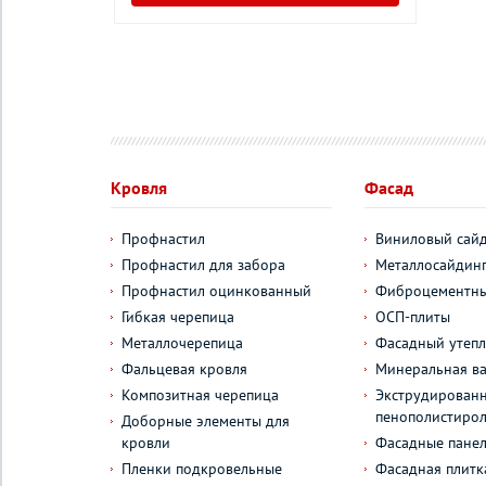
у
Кровля
Фасад
Профнастил
Виниловый сай
Профнастил для забора
Металлосайдин
Профнастил оцинкованный
Фиброцементны
Гибкая черепица
ОСП-плиты
Металлочерепица
Фасадный утепл
Фальцевая кровля
Минеральная ва
Композитная черепица
Экструдирован
пенополистиро
Доборные элементы для
кровли
Фасадные пане
Пленки подкровельные
Фасадная плитк