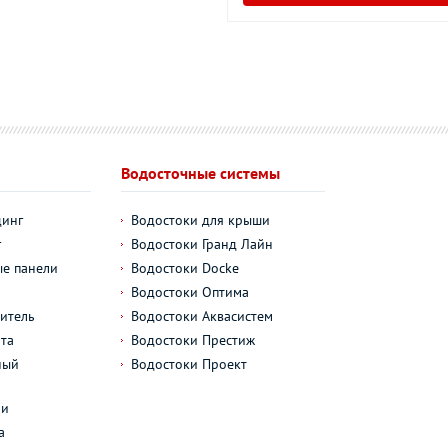
Водосточные системы
динг
Водостоки для крыши
г
Водостоки Гранд Лайн
е панели
Водостоки Docke
Водостоки Оптима
итель
Водостоки Аквасистем
та
Водостоки Престиж
ный
Водостоки Проект
л
ли
а