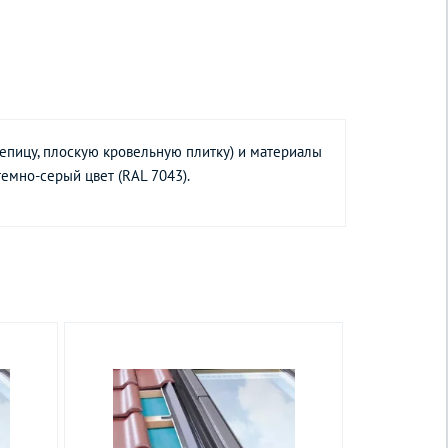
епицу, плоскую кровельную плитку) и материалы
емно-cерый цвет (RAL 7043).
Товар снят