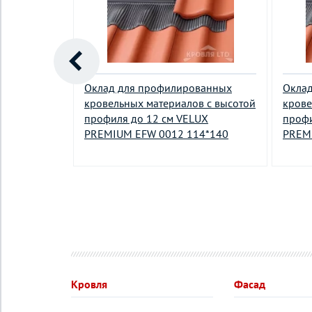
ванных
Оклад для профилированных
Окла
в с высотой
кровельных материалов с высотой
крове
UX
профиля до 12 см VELUX
профи
8*118
PREMIUM EFW 0012 114*140
PREM
Кровля
Фасад