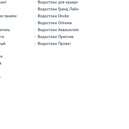
динг
Водостоки для крыши
г
Водостоки Гранд Лайн
е панели
Водостоки Docke
Водостоки Оптима
итель
Водостоки Аквасистем
та
Водостоки Престиж
ный
Водостоки Проект
л
ли
а
а