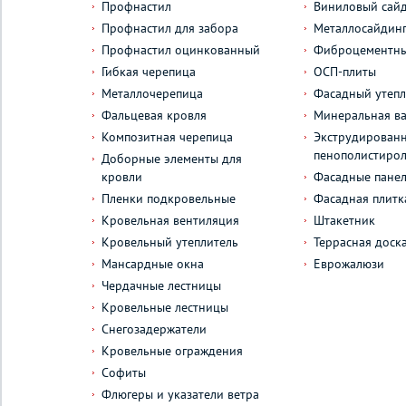
Профнастил
Виниловый сай
Профнастил для забора
Металлосайдин
Профнастил оцинкованный
Фиброцементны
Гибкая черепица
ОСП-плиты
Металлочерепица
Фасадный утепл
Фальцевая кровля
Минеральная ва
Композитная черепица
Экструдирован
пенополистиро
Доборные элементы для
кровли
Фасадные пане
Пленки подкровельные
Фасадная плитк
Кровельная вентиляция
Штакетник
Кровельный утеплитель
Террасная доск
Мансардные окна
Еврожалюзи
Чердачные лестницы
Кровельные лестницы
Снегозадержатели
Кровельные ограждения
Софиты
Флюгеры и указатели ветра