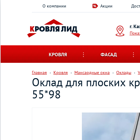
О компании
Акции
Дост
г. К
Пока
КРОВЛЯ
ФАСАД
Главная
Кровля
Мансардные окна
Оклады
Оклад для плоских к
55*98