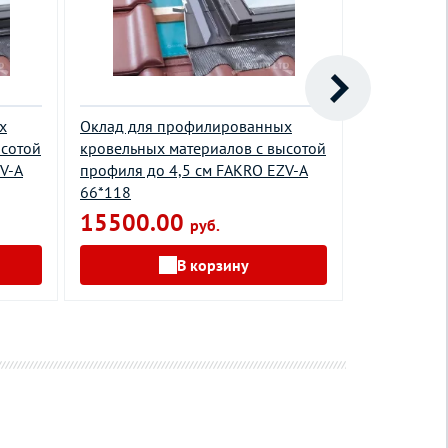
х
Оклад для профилированных
Оклад для
ысотой
кровельных материалов с высотой
кровельных
V-A
профиля до 4,5 см FAKRO EZV-A
профиля до
66*118
EWR 0000 
15500.00
руб.
В корзину