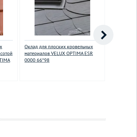
х
Оклад для плоских кровельных
Оклад для
ысотой
материалов VELUX OPTIMA ESR
кровельных
PTIMA
0000 66*98
профиля до
114*140
20400.