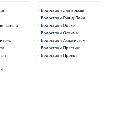
динг
Водостоки для крыши
г
Водостоки Гранд Лайн
е панели
Водостоки Docke
Водостоки Оптима
итель
Водостоки Аквасистем
та
Водостоки Престиж
ный
Водостоки Проект
л
ли
а
а