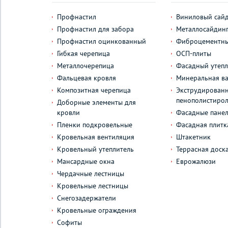
Профнастил
Виниловый сай
Профнастил для забора
Металлосайдин
Профнастил оцинкованный
Фиброцементны
Гибкая черепица
ОСП-плиты
Металлочерепица
Фасадный утепл
Фальцевая кровля
Минеральная ва
Композитная черепица
Экструдирован
пенополистиро
Доборные элементы для
кровли
Фасадные пане
Пленки подкровельные
Фасадная плитк
Кровельная вентиляция
Штакетник
Кровельный утеплитель
Террасная доск
Мансардные окна
Еврожалюзи
Чердачные лестницы
Кровельные лестницы
Снегозадержатели
Кровельные ограждения
Софиты