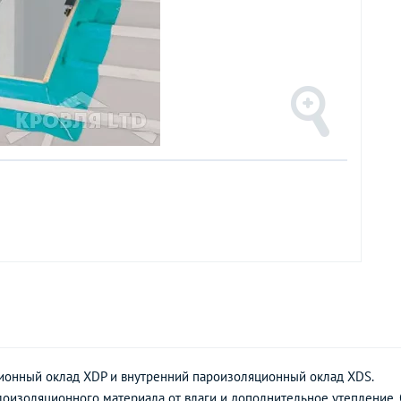
ионный оклад XDP и внутренний пароизоляционный оклад XDS.
лоизоляционного материала от влаги и дополнительное утепление