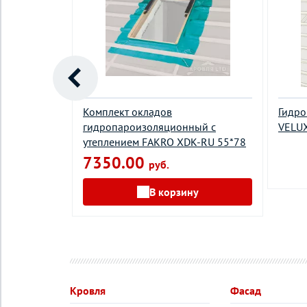
Комплект окладов
Гидро
клад FAKRO
гидропароизоляционный c
VELUX
утеплением FAKRO XDK-RU 55*78
7350.00
руб.
у
В корзину
Кровля
Фасад