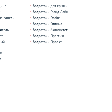
динг
Водостоки для крыши
г
Водостоки Гранд Лайн
е панели
Водостоки Docke
Водостоки Оптима
итель
Водостоки Аквасистем
та
Водостоки Престиж
ный
Водостоки Проект
л
ли
а
а