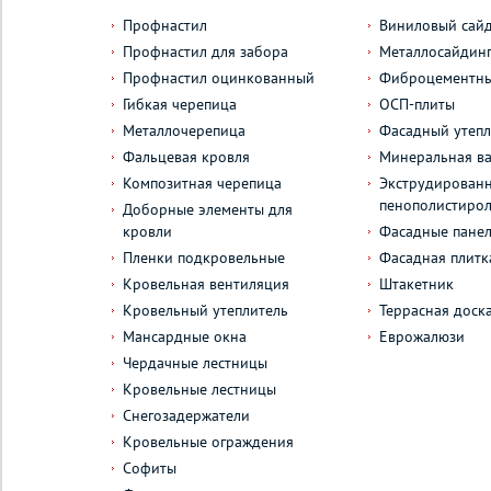
Профнастил
Виниловый сай
Профнастил для забора
Металлосайдин
Профнастил оцинкованный
Фиброцементны
Гибкая черепица
ОСП-плиты
Металлочерепица
Фасадный утепл
Фальцевая кровля
Минеральная ва
Композитная черепица
Экструдирован
пенополистиро
Доборные элементы для
кровли
Фасадные пане
Пленки подкровельные
Фасадная плитк
Кровельная вентиляция
Штакетник
Кровельный утеплитель
Террасная доск
Мансардные окна
Еврожалюзи
Чердачные лестницы
Кровельные лестницы
Снегозадержатели
Кровельные ограждения
Софиты