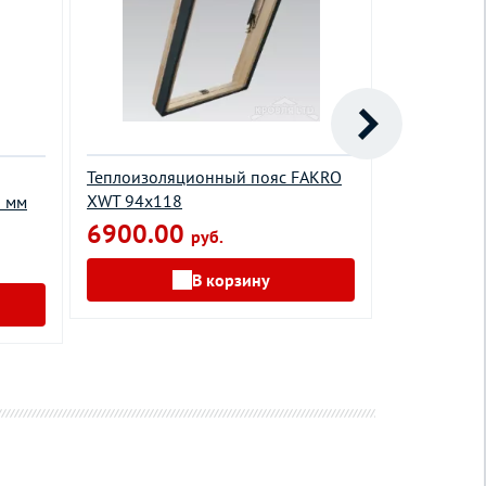
Теплоизоляционный пояс FAKRO
Теплоизоля
XWT 94х118
5 мм
увеличенно
XWT-RU Plu
6900.00
руб.
8000.0
В корзину