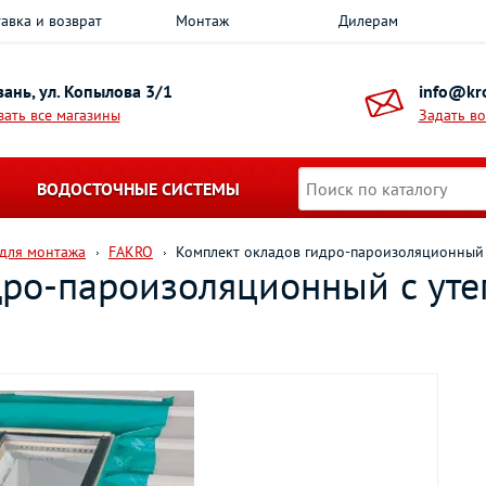
авка и возврат
Монтаж
Дилерам
азань, ул. Копылова 3/1
info@kro
зать все магазины
Задать в
ВОДОСТОЧНЫЕ СИСТЕМЫ
 для монтажа
FAKRO
Комплект окладов гидро-пароизоляционный
дро-пароизоляционный c ут