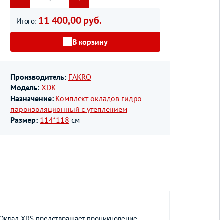
11 400,00 руб.
Итого:
В корзину
Производитель:
FAKRO
Модель:
XDK
Назначение:
Комплект окладов гидро-
пароизоляционный c утеплением
Размер:
114*118
см
. Оклад XDS предотвращает проникновение