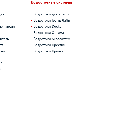
Водосточные системы
динг
Водостоки для крыши
г
Водостоки Гранд Лайн
е панели
Водостоки Docke
Водостоки Оптима
итель
Водостоки Аквасистем
та
Водостоки Престиж
ный
Водостоки Проект
л
ли
а
а