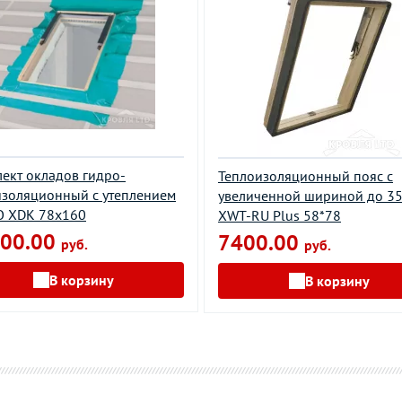
ект окладов гидро-
Теплоизоляционный пояс с
золяционный c утеплением
увеличенной шириной до 3
O XDK 78х160
XWT-RU Plus 58*78
00.00
7400.00
руб.
руб.
В корзину
В корзину