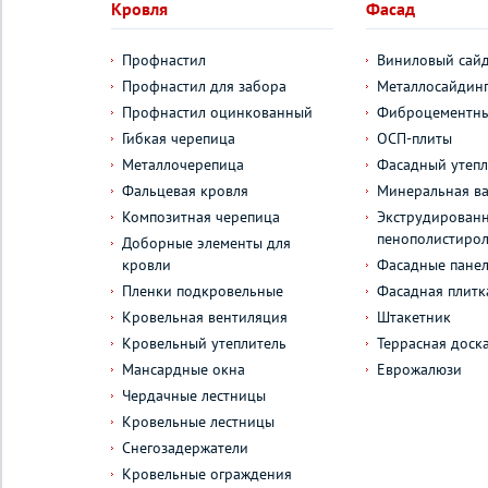
Кровля
Фасад
Профнастил
Виниловый сай
Профнастил для забора
Металлосайдин
Профнастил оцинкованный
Фиброцементны
Гибкая черепица
ОСП-плиты
Металлочерепица
Фасадный утепл
Фальцевая кровля
Минеральная ва
Композитная черепица
Экструдирован
пенополистиро
Доборные элементы для
кровли
Фасадные пане
Пленки подкровельные
Фасадная плитк
Кровельная вентиляция
Штакетник
Кровельный утеплитель
Террасная доск
Мансардные окна
Еврожалюзи
Чердачные лестницы
Кровельные лестницы
Снегозадержатели
Кровельные ограждения