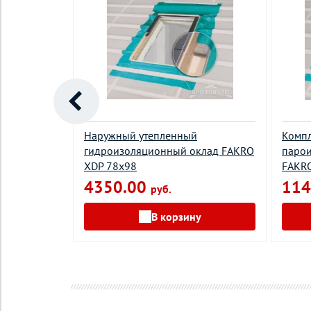
Наружный утепленный
Компл
яс с
гидроизоляционный оклад FAKRO
парои
 до 35 мм
XDP 78х98
FAKR
4350.00
114
руб.
В корзину
у