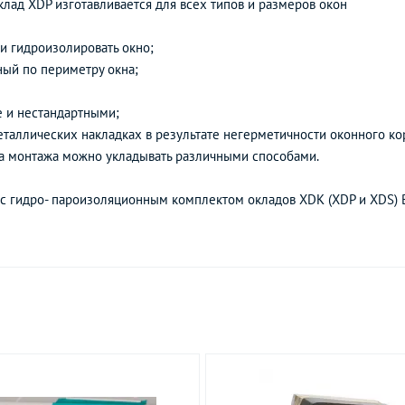
клад XDP изготавливается для всех типов и размеров окон
и гидроизолировать окно;
ный по периметру окна;
е и нестандартными;
таллических накладках в результате негерметичности оконного ко
ба монтажа можно укладывать различными способами.
 с гидро- пароизоляционным комплектом окладов XDK (XDP и XDS) 