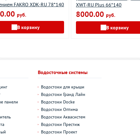
ением FAKRO XDK-RU 78*140
XWT-RU Plus 66*140
0.00
8000.00
руб.
руб.
В корзину
В корзину
Водосточные системы
динг
Водостоки для крыши
г
Водостоки Гранд Лайн
е панели
Водостоки Docke
Водостоки Оптима
итель
Водостоки Аквасистем
та
Водостоки Престиж
ный
Водостоки Проект
л