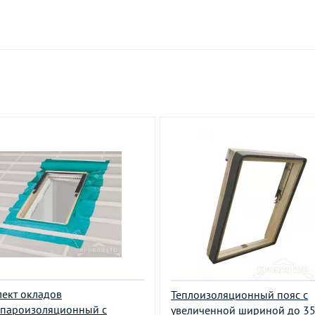
ект окладов
Теплоизоляционный пояс с
опароизоляционный c
увеличенной шириной до 3