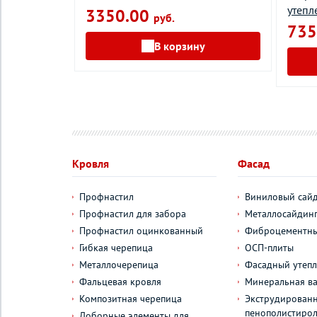
утепл
3350.00
руб.
735
В корзину
у
Кровля
Фасад
Профнастил
Виниловый сай
Профнастил для забора
Металлосайдин
Профнастил оцинкованный
Фиброцементны
Гибкая черепица
ОСП-плиты
Металлочерепица
Фасадный утепл
Фальцевая кровля
Минеральная ва
Композитная черепица
Экструдирован
пенополистиро
Доборные элементы для