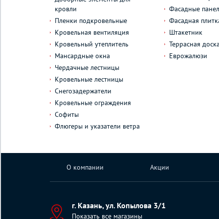
кровли
Фасадные пане
Пленки подкровельные
Фасадная плитк
Кровельная вентиляция
Штакетник
Кровельный утеплитель
Террасная доск
Мансардные окна
Еврожалюзи
Чердачные лестницы
Кровельные лестницы
Снегозадержатели
Кровельные ограждения
Софиты
Флюгеры и указатели ветра
О компании
Акции
г. Казань, ул. Копылова 3/1
Показать все магазины