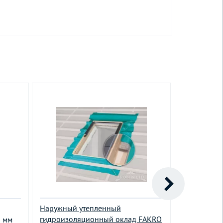
Наружный утепленный
Теплоизол
гидроизоляционный оклад FAKRO
XWT 94х14
5 мм