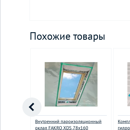
Похожие товары
Внутренний пароизоляционный
Компл
яс с
оклад FAKRO XDS 78х160
гидр
 до 35 мм