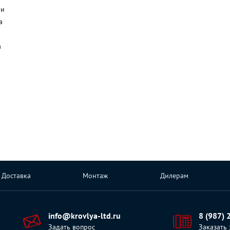
ли
а
а
Доставка
Монтаж
Дилерам
info@krovlya-ltd.ru
8 (987) 
Задать вопрос
Заказать