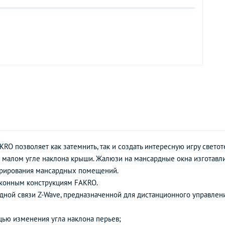
RO позволяет как затемнить, так и создать интересную игру свето
 малом угле наклона крыши. Жалюзи на мансардные окна изготав
корирования мансардных помещений.
конным конструкциям FAKRO.
ной связи Z-Wave, предназначенной для дистанционного управлени
щью изменения угла наклона перьев;