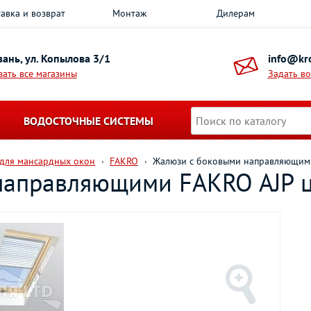
авка и возврат
Монтаж
Дилерам
азань, ул. Копылова 3/1
info@kro
зать все магазины
Задать в
ВОДОСТОЧНЫЕ СИСТЕМЫ
 для мансардных окон
FAKRO
Жалюзи с боковыми направляющими
направляющими FAKRO AJP ц