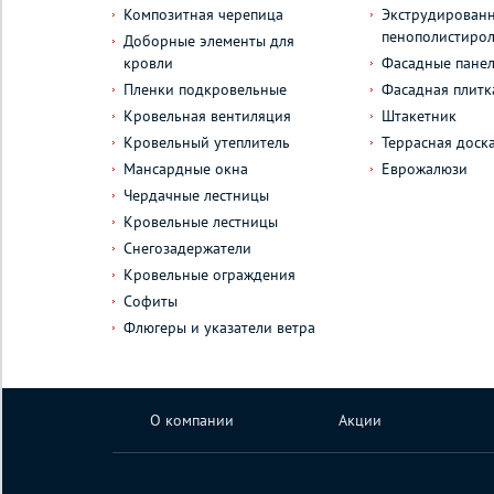
Композитная черепица
Экструдирован
пенополистиро
Доборные элементы для
кровли
Фасадные пане
Пленки подкровельные
Фасадная плитк
Кровельная вентиляция
Штакетник
Кровельный утеплитель
Террасная доск
Мансардные окна
Еврожалюзи
Чердачные лестницы
Кровельные лестницы
Снегозадержатели
Кровельные ограждения
Софиты
Флюгеры и указатели ветра
О компании
Акции