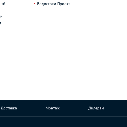
ный
Водостоки Проект
л
ли
а
а
Доставка
Монтаж
Дилерам