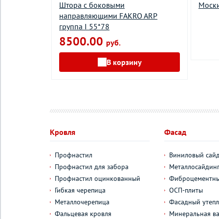
 ARF группа
Штора с боковыми
Моски
направляющими FAKRO ARP
группа I 55*78
8500.00
руб.
у
В корзину
Кровля
Фасад
Профнастил
Виниловый сай
Профнастил для забора
Металлосайдин
Профнастил оцинкованный
Фиброцементны
Гибкая черепица
ОСП-плиты
Металлочерепица
Фасадный утепл
Фальцевая кровля
Минеральная ва