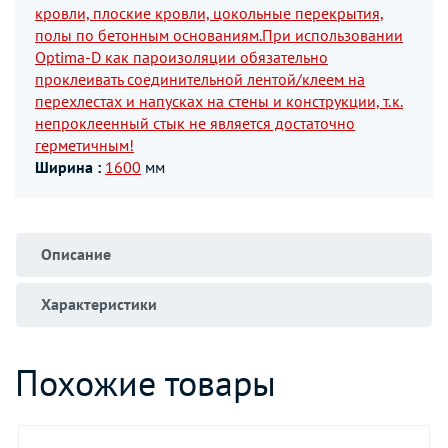
кровли, плоские кровли, цокольные перекрытия,
полы по бетонным основаниям.При использовании
Optima-D как пароизоляции обязательно
проклеивать соединительной лентой/клеем на
перехлестах и напусках на стены и конструкции, т.к.
непроклеенный стык не является достаточно
герметичным!
Ширина :
1600
мм
Описание
Характеристики
Похожие товары