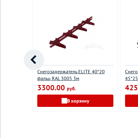
 фальцевой
Снегозадержатель ELITE 40*20
Снего
17 3м
фальц RAL 3005 3м
45*25
3300.00
425
руб.
у
В корзину