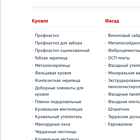
Кровля
Фасад
Профнастил
Виниловый сай
Профнастил для забора
Металлосайдин
Профнастил оцинкованный
Фиброцементны
Гибкая черепица
ОСП-плиты
Металлочерепица
Фасадный утепл
Фальцевая кровля
Минеральная ва
Композитная черепица
Экструдирован
пенополистиро
Доборные элементы для
кровли
Фасадные пане
Пленки подкровельные
Фасадная плитк
Кровельная вентиляция
Штакетник
Кровельный утеплитель
Террасная доск
Мансардные окна
Еврожалюзи
Чердачные лестницы
Кровельные лестницы