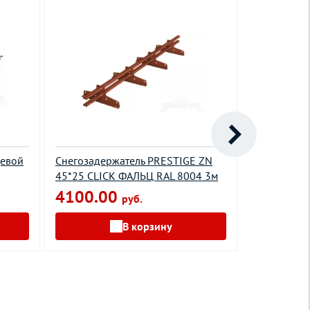
цевой
Снегозадержатель PRESTIGE ZN
Снегозадер
45*25 CLICK ФАЛЬЦ RAL 8004 3м
45*25 CLIC
4100.00
4100.0
руб.
В корзину