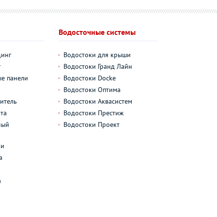
Водосточные системы
динг
Водостоки для крыши
г
Водостоки Гранд Лайн
е панели
Водостоки Docke
Водостоки Оптима
итель
Водостоки Аквасистем
та
Водостоки Престиж
ный
Водостоки Проект
л
ли
а
а