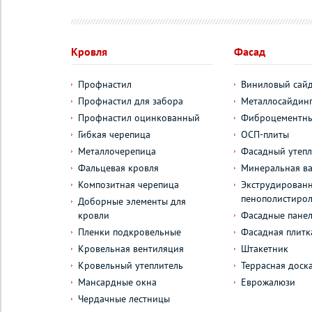
Кровля
Фасад
Профнастил
Виниловый сай
Профнастил для забора
Металлосайдин
Профнастил оцинкованный
Фиброцементны
Гибкая черепица
ОСП-плиты
Металлочерепица
Фасадный утепл
Фальцевая кровля
Минеральная ва
Композитная черепица
Экструдирован
пенополистиро
Доборные элементы для
кровли
Фасадные пане
Пленки подкровельные
Фасадная плитк
Кровельная вентиляция
Штакетник
Кровельный утеплитель
Террасная доск
Мансардные окна
Еврожалюзи
Чердачные лестницы