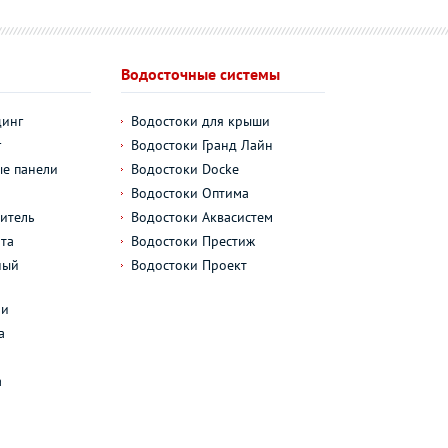
Водосточные системы
динг
Водостоки для крыши
г
Водостоки Гранд Лайн
е панели
Водостоки Docke
Водостоки Оптима
итель
Водостоки Аквасистем
та
Водостоки Престиж
ный
Водостоки Проект
л
ли
а
а