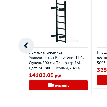
systems
Пожарная лестница
Площ
0,
Универсальная Rofsystems П1-1,
лестн
еленый мох,
Ступень 800 мм Полиэстер RAL
5005 
Цвет RAL 9005 Черный, 2,45 м
325
14100.00
руб.
у
В корзину