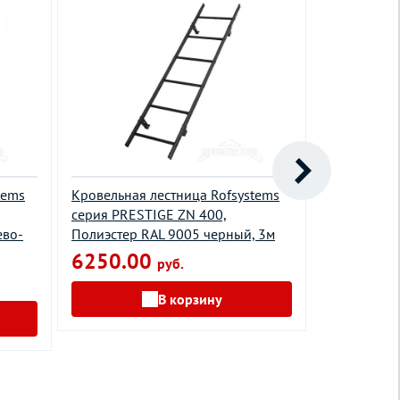
tems
Кровельная лестница Rofsystems
Стеновая л
серия PRESTIGE ZN 400,
серия ELIT
ево-
Полиэстер RAL 9005 черный, 3м
6005 зелен
6250.00
5600.0
руб.
В корзину