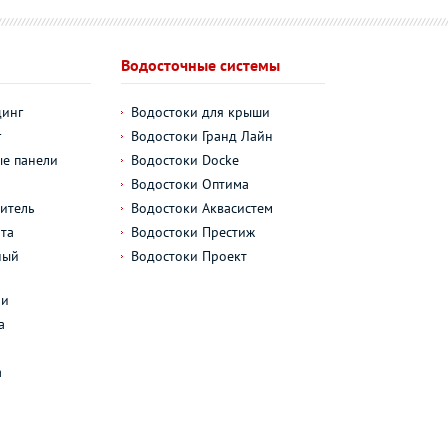
Водосточные системы
динг
Водостоки для крыши
г
Водостоки Гранд Лайн
е панели
Водостоки Docke
Водостоки Оптима
итель
Водостоки Аквасистем
та
Водостоки Престиж
ный
Водостоки Проект
л
ли
а
а