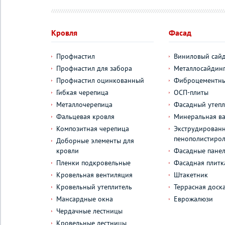
Кровля
Фасад
Профнастил
Виниловый сай
Профнастил для забора
Металлосайдин
Профнастил оцинкованный
Фиброцементны
Гибкая черепица
ОСП-плиты
Металлочерепица
Фасадный утепл
Фальцевая кровля
Минеральная ва
Композитная черепица
Экструдирован
пенополистиро
Доборные элементы для
кровли
Фасадные пане
Пленки подкровельные
Фасадная плитк
Кровельная вентиляция
Штакетник
Кровельный утеплитель
Террасная доск
Мансардные окна
Еврожалюзи
Чердачные лестницы
Кровельные лестницы