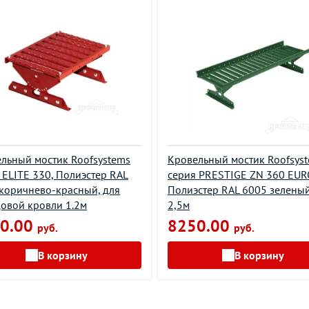
льный мостик Roofsystems
Кровельный мостик Roofsys
 ELITE 330, Полиэстер RAL
серия PRESTIGE ZN 360 EUR
коричнево-красный, для
Полиэстер RAL 6005 зеленый
овой кровли 1.2м
2,5м
0.00
8250.00
руб.
руб.
В корзину
В корзину