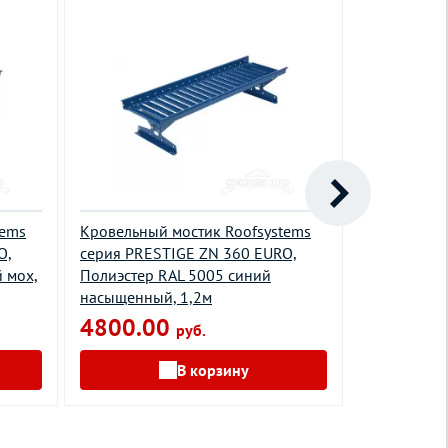
tems
Кровельный мостик Roofsystems
Кровельный
O,
серия PRESTIGE ZN 360 EURO,
серия ELIT
 мох,
Полиэстер RAL 5005 синий
7024 серый
насыщенный, 1,2м
фальцовой 
4800.00
4550.0
руб.
В корзину