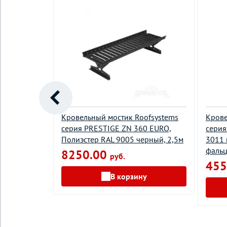
rge,
Кровельный мостик Roofsystems
Крове
еленый мох,
серия PRESTIGE ZN 360 EURO,
серия
Полиэстер RAL 9005 черный, 2,5м
3011 
фальц
8250.00
руб.
455
у
В корзину