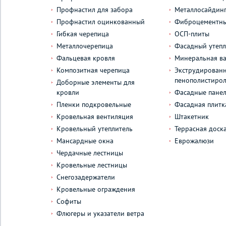
Профнастил для забора
Металлосайдин
Профнастил оцинкованный
Фиброцементны
Гибкая черепица
ОСП-плиты
Металлочерепица
Фасадный утепл
Фальцевая кровля
Минеральная ва
Композитная черепица
Экструдирован
пенополистиро
Доборные элементы для
кровли
Фасадные пане
Пленки подкровельные
Фасадная плитк
Кровельная вентиляция
Штакетник
Кровельный утеплитель
Террасная доск
Мансардные окна
Еврожалюзи
Чердачные лестницы
Кровельные лестницы
Снегозадержатели
Кровельные ограждения
Софиты
Флюгеры и указатели ветра