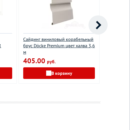
Сайдинг виниловый корабельный
Сайдинг ви
R
брус Döcke Premium цвет халва 3,6
Корабельна
м
ванильный 
405.00
280.00
руб.
В корзину