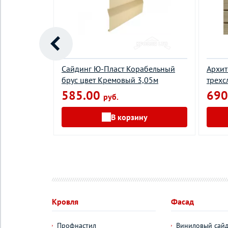
erblock
Сайдинг Ю-Пласт Корабельный
Архит
 3,05м
брус цвет Кремовый 3,05м
трехс
585.00
690
руб.
у
В корзину
Кровля
Фасад
Профнастил
Виниловый сай