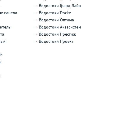
г
Водостоки Гранд Лайн
е панели
Водостоки Docke
Водостоки Оптима
итель
Водостоки Аквасистем
та
Водостоки Престиж
ный
Водостоки Проект
л
ли
а
а