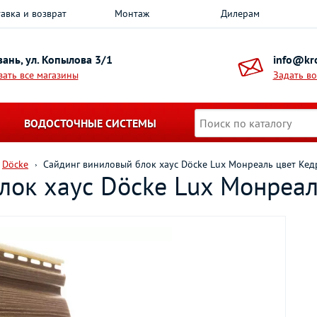
авка и возврат
Монтаж
Дилерам
азань, ул. Копылова 3/1
info@kro
зать все магазины
Задать в
ВОДОСТОЧНЫЕ СИСТЕМЫ
Döcke
Сайдинг виниловый блок хаус Döcke Lux Монреаль цвет Кедр
ок хаус Döcke Lux Монреаль