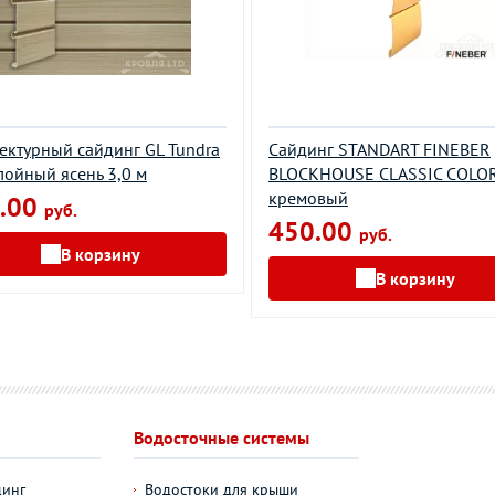
ектурный сайдинг GL Tundra
Cайдинг STANDART FINEBER
лойный ясень 3,0 м
BLOCKHOUSE CLASSIC COLO
кремовый
.00
руб.
450.00
руб.
В корзину
В корзину
Водосточные системы
динг
Водостоки для крыши