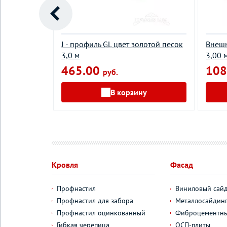
 крем-
J - профиль GL цвет золотой песок
Внешн
3,0 м
3,00 
465.00
108
руб.
у
В корзину
Кровля
Фасад
Профнастил
Виниловый сай
Профнастил для забора
Металлосайдин
Профнастил оцинкованный
Фиброцементны
Гибкая черепица
ОСП-плиты