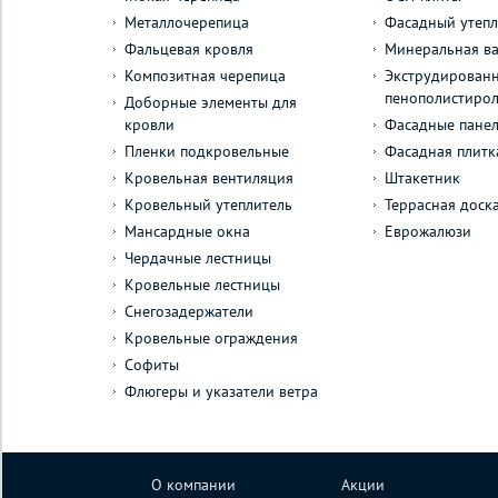
Металлочерепица
Фасадный утепл
Фальцевая кровля
Минеральная ва
Композитная черепица
Экструдирован
пенополистиро
Доборные элементы для
кровли
Фасадные пане
Пленки подкровельные
Фасадная плитк
Кровельная вентиляция
Штакетник
Кровельный утеплитель
Террасная доск
Мансардные окна
Еврожалюзи
Чердачные лестницы
Кровельные лестницы
Снегозадержатели
Кровельные ограждения
Софиты
Флюгеры и указатели ветра
О компании
Акции