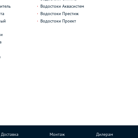
итель
Водостоки Аквасистем
та
Водостоки Престиж
ный
Водостоки Проект
л
ли
а
а
Доставка
Монтаж
Дилерам