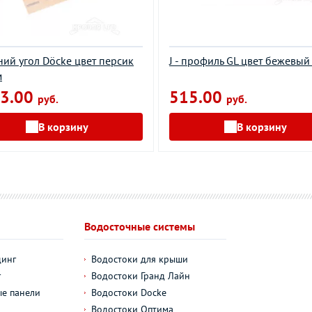
ий угол Döcke цвет персик
J - профиль GL цвет бежевый
м
3.00
515.00
руб.
руб.
В корзину
В корзину
Водосточные системы
динг
Водостоки для крыши
г
Водостоки Гранд Лайн
е панели
Водостоки Docke
Водостоки Оптима