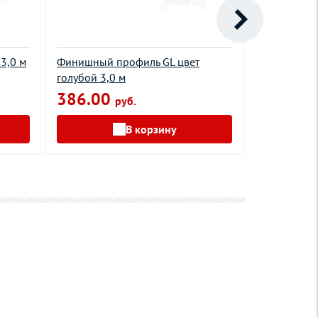
 3,0 м
Финишный профиль GL цвет
J - профиль
голубой 3,0 м
м
386.00
398.00
руб.
В корзину