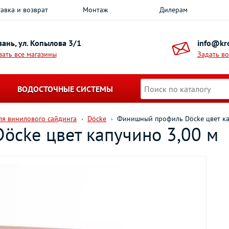
авка и возврат
Монтаж
Дилерам
азань, ул. Копылова 3/1
info@kro
зать все магазины
Задать в
ВОДОСТОЧНЫЕ СИСТЕМЫ
я винилового сайдинга
Döcke
Финишный профиль Döcke цвет ка
cke цвет капучино 3,00 м