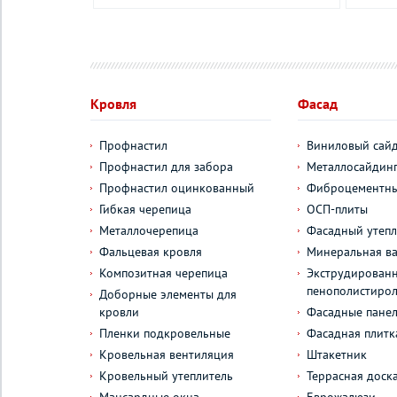
Кровля
Фасад
Профнастил
Виниловый сай
Профнастил для забора
Металлосайдин
Профнастил оцинкованный
Фиброцементны
Гибкая черепица
ОСП-плиты
Металлочерепица
Фасадный утепл
Фальцевая кровля
Минеральная ва
Композитная черепица
Экструдирован
пенополистиро
Доборные элементы для
кровли
Фасадные пане
Пленки подкровельные
Фасадная плитк
Кровельная вентиляция
Штакетник
Кровельный утеплитель
Террасная доск