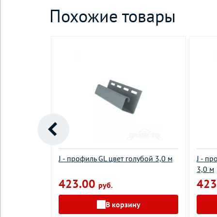
Похожие товары
арамельный
J - профиль GL цвет голубой 3,0 м
J - п
3,0 м
423.00
423
руб.
у
В корзину