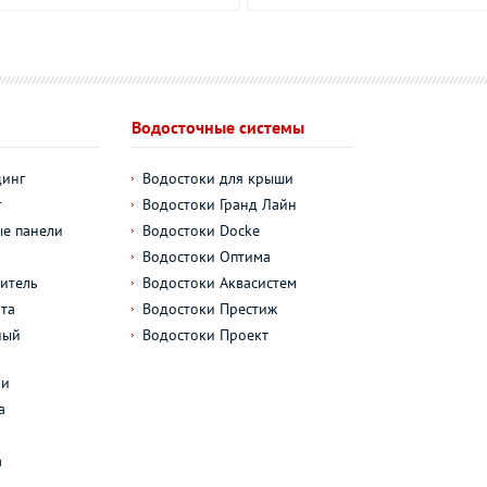
Водосточные системы
динг
Водостоки для крыши
г
Водостоки Гранд Лайн
е панели
Водостоки Docke
Водостоки Оптима
итель
Водостоки Аквасистем
та
Водостоки Престиж
ный
Водостоки Проект
л
ли
а
а