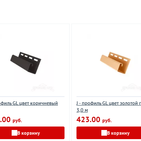
рофиль GL цвет коричневый
J - профиль GL цвет золотой 
3,0 м
.00
423.00
руб.
руб.
В корзину
В корзину