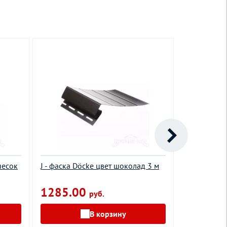
песок
J - фаска Döcke цвет шоколад 3 м
J - профиль
3,05 м
1285.00
415.00
руб.
В корзину