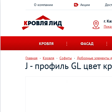
О компании
Акции
Дост
г. К
Пока
КРОВЛЯ
ФАСАД
Главная
Кровля
Софиты
Доборные элементы д
J - профиль GL цвет к