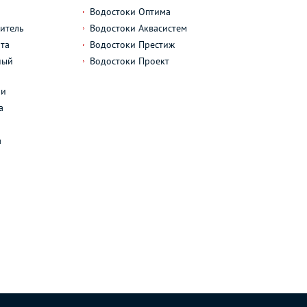
Водостоки Оптима
итель
Водостоки Аквасистем
та
Водостоки Престиж
ный
Водостоки Проект
л
ли
а
а