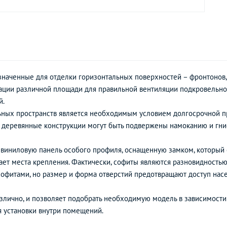
аченные для отделки горизонтальных поверхностей – фронтонов, к
ации различной площади для правильной вентиляции подкровельног
й.
ьных пространств является необходимым условием долгосрочной п
 деревянные конструкции могут быть подвержены намоканию и гн
 виниловую панель особого профиля, оснащенную замком, которы
ает места крепления. Фактически, софиты являются разновидностью
фитами, но размер и форма отверстий предотвращают доступ насеком
злично, и позволяет подобрать необходимую модель в зависимости о
я установки внутри помещений.