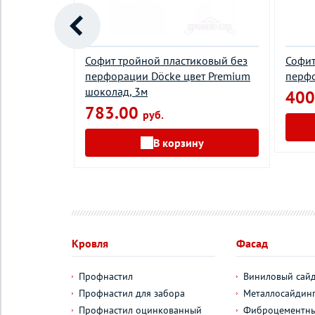
ковый
Софит тройной пластиковый без
Софит
ия Döcke
перфорации Döcke цвет Premium
перфо
, 3м
шоколад, 3м
400
783.00
руб.
у
В корзину
Кровля
Фасад
Профнастил
Виниловый сай
Профнастил для забора
Металлосайдин
Профнастил оцинкованный
Фиброцементны