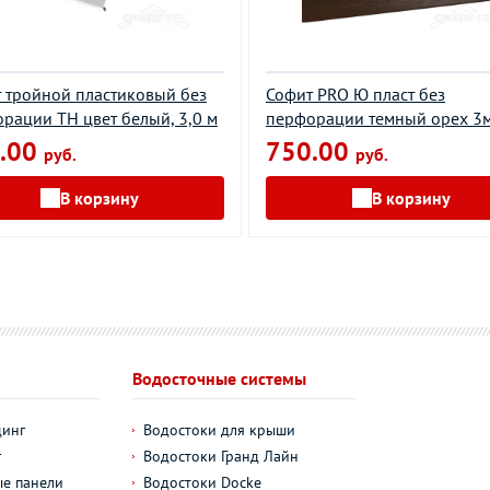
 тройной пластиковый без
Софит PRO Ю пласт без
рации ТН цвет белый, 3,0 м
перфорации темный орех 3
.00
750.00
руб.
руб.
В корзину
В корзину
Водосточные системы
динг
Водостоки для крыши
г
Водостоки Гранд Лайн
е панели
Водостоки Docke