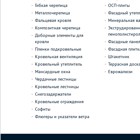
Гибкая черепица
ОСП-плиты
Металлочерепица
Фасадный утепл
Фальцевая кровля
Минеральная ва
Композитная черепица
Экструдирован
пенополистиро
Доборные элементы для
кровли
Фасадные пане
Пленки подкровельные
Фасадная плитк
Кровельная вентиляция
Штакетник
Кровельный утеплитель
Террасная доск
Мансардные окна
Еврожалюзи
Чердачные лестницы
Кровельные лестницы
Снегозадержатели
Кровельные ограждения
Софиты
Флюгеры и указатели ветра