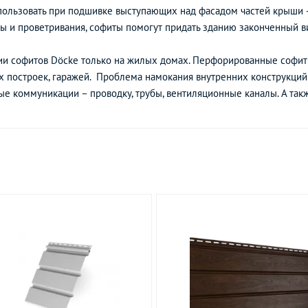
льзовать при подшивке выступающих над фасадом частей крыши – 
ы и проветривания, софиты помогут придать зданию законченный в
ии софитов Döcke только на жилых домах. Перфорированные софит
х построек, гаражей. Проблема намокания внутренних конструкций 
е коммуникации – проводку, трубы, вентиляционные каналы. А такж