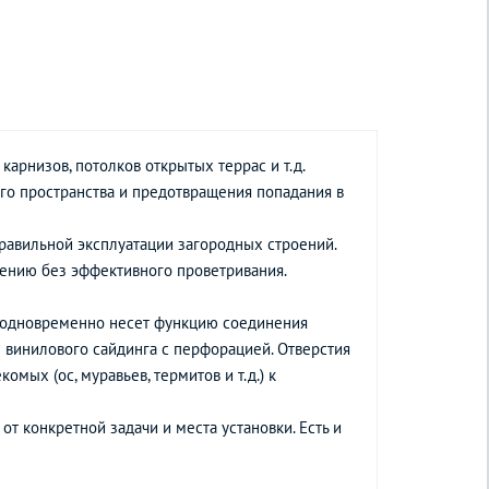
арнизов, потолков открытых террас и т.д.
о пространства и предотвращения попадания в
равильной эксплуатации загородных строений.
иению без эффективного проветривания.
й одновременно несет функцию соединения
 винилового сайдинга с перфорацией. Отверстия
ых (ос, муравьев, термитов и т.д.) к
т конкретной задачи и места установки. Есть и