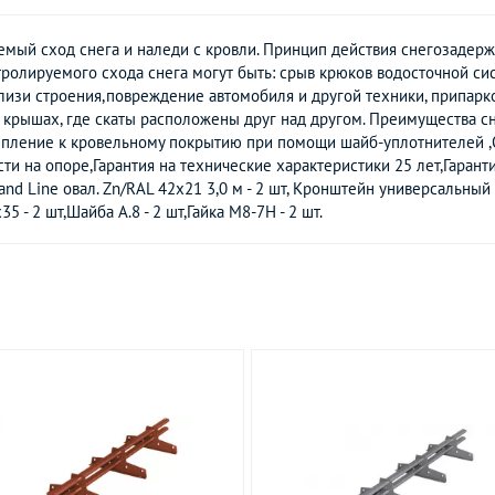
ый сход снега и наледи с кровли. Принцип действия снегозадерж
тролируемого схода снега могут быть: срыв крюков водосточной 
близи строения,повреждение автомобиля и другой техники, припар
крышах, где скаты расположены друг над другом. Преимущества с
репление к кровельному покрытию при помощи шайб-уплотнителей 
и на опоре,Гарантия на технические характеристики 25 лет,Гарант
d Line овал. Zn/RAL 42х21 3,0 м - 2 шт, Кронштейн универсальный G
 - 2 шт,Шайба А.8 - 2 шт,Гайка М8-7Н - 2 шт.