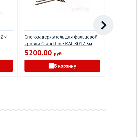
 ZN
Снегозадержатель для фальцевой
Снегозадер
м
кровли Grand Line RAL 8017 3м
серия ELIT
6005 зелен
5200.00
руб.
2800.0
В корзину