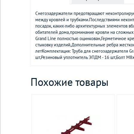
Снегозадержатели предотвращают неконтролируем
между кровлей и трубками.Последствиями некон
посадок, каких-либо архитектурных элементов в
обитателей дома,проминание кровли на сложных 
Grand Line полностью оцинкован,Герметичное к
стыковку изделий,Дополнительные ребра жесткост
летКомплектация: Труба для снегозадержателя Gran
шт,Резиновый уплотнитель ЭПДМ - 16 шт,Болт М8х35
Похожие товары