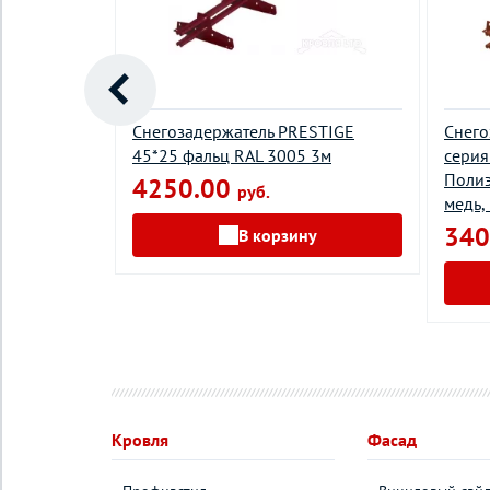
бчатый
Снегозадержатель PRESTIGE
Снего
45*25 фальц RAL 3005 3м
серия
Полиэ
4250.00
руб.
медь,
340
у
В корзину
Кровля
Фасад