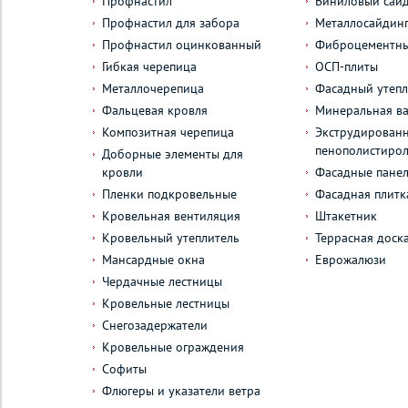
Профнастил
Виниловый сай
Профнастил для забора
Металлосайдин
Профнастил оцинкованный
Фиброцементны
Гибкая черепица
ОСП-плиты
Металлочерепица
Фасадный утепл
Фальцевая кровля
Минеральная ва
Композитная черепица
Экструдирован
пенополистиро
Доборные элементы для
кровли
Фасадные пане
Пленки подкровельные
Фасадная плитк
Кровельная вентиляция
Штакетник
Кровельный утеплитель
Террасная доск
Мансардные окна
Еврожалюзи
Чердачные лестницы
Кровельные лестницы
Снегозадержатели
Кровельные ограждения
Софиты
Флюгеры и указатели ветра