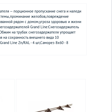
ателя — порционное пропускание снега и наледи
системы,проминание желобов,повреждение
кованной рядом с домом,угроза здоровью и жизни
негозадержателей Grand Line:Снегозадержатель
,Обжим на трубах снегозадержателя упрощает
ия на сохранность внешнего вида 10
rand Line Zn/RAL - 4 шт,Саморез 8х60 - 8