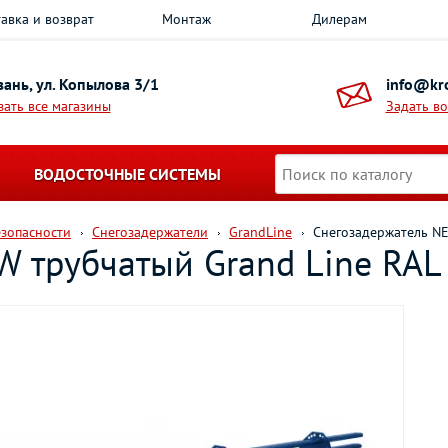
авка и возврат
Монтаж
Дилерам
азань, ул. Копылова 3/1
info@kro
зать все магазины
Задать в
ВОДОСТОЧНЫЕ СИСТЕМЫ
езопасности
Снегозадержатели
GrandLine
Снегозадержатель NE
W трубчатый Grand Line RAL