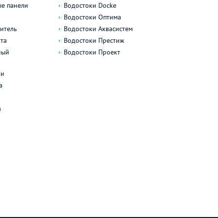
е панели
Водостоки Docke
Водостоки Оптима
итель
Водостоки Аквасистем
та
Водостоки Престиж
ный
Водостоки Проект
л
ли
а
а