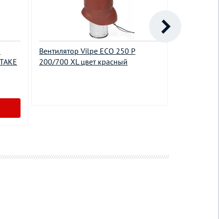
й
Вентилятор Vilpe ECO 250 P
Вентилятор
NTAKE
200/700 XL цвет красный
200/500 XL
96000.