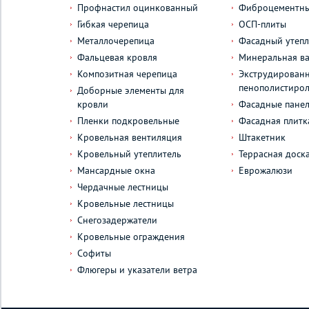
Профнастил оцинкованный
Фиброцементны
Гибкая черепица
ОСП-плиты
Металлочерепица
Фасадный утепл
Фальцевая кровля
Минеральная ва
Композитная черепица
Экструдирован
пенополистиро
Доборные элементы для
кровли
Фасадные пане
Пленки подкровельные
Фасадная плитк
Кровельная вентиляция
Штакетник
Кровельный утеплитель
Террасная доск
Мансардные окна
Еврожалюзи
Чердачные лестницы
Кровельные лестницы
Снегозадержатели
Кровельные ограждения
Софиты
Флюгеры и указатели ветра