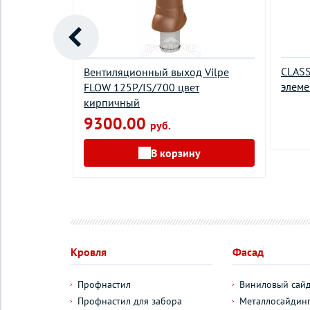
110 P
CLASS
Вентиляционный выход Vilpe
вый
элеме
FLOW 125P/IS/700 цвет
кирпичный
9300.00
руб.
В корзину
Кровля
Фасад
Профнастил
Виниловый сай
Профнастил для забора
Металлосайдин