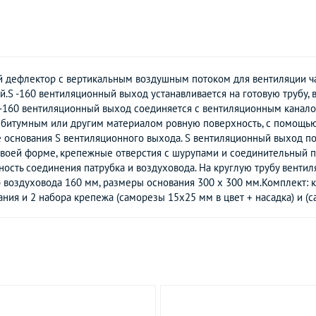
й дефлектор с вертикальным воздушным потоком для вентиляции ч
.S -160 вентиляционный выход устанавливается на готовую трубу,
 -160 вентиляционный выход соединяется с вентиляционным канал
, битумным или другим материалом ровную поверхность, с помощь
 основания S вентиляционного выхода. S вентиляционный выход по
своей форме, крепежные отверстия с шурупами и соединительный п
ность соединения патрубка и воздуховода. На круглую трубу вент
р воздуховода 160 мм, размеры основания 300 х 300 мм.Комплект:
ния и 2 набора крепежа (саморезы 15x25 мм в цвет + насадка) и (с