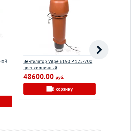
ной
Основание 
Вентилятор Vilpe Е190 P 125/700
трубы Krov
цвет кирпичный
125/150 зе
48600.00
руб.
черепицы и
1980.0
В корзину