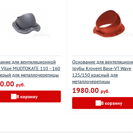
ание для вентиляционной
Основание для вентеляцион
 Vilpe MUOTOKATE 110 –160
трубы Krovent Base-VT Wave
серый для металлочерепицы
125/150 красный для
металлочерепицы
0.00
руб.
1980.00
руб.
В корзину
В корзину