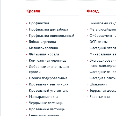
Кровля
Фасад
Профнастил
Виниловый сай
Профнастил для забора
Металлосайдин
Профнастил оцинкованный
Фиброцементны
Гибкая черепица
ОСП-плиты
Металлочерепица
Фасадный утепл
Фальцевая кровля
Минеральная ва
Композитная черепица
Экструдирован
пенополистиро
Доборные элементы для
кровли
Фасадные пане
Пленки подкровельные
Фасадная плитк
Кровельная вентиляция
Штакетник
Кровельный утеплитель
Террасная доск
Мансардные окна
Еврожалюзи
Чердачные лестницы
Кровельные лестницы
Снегозадержатели