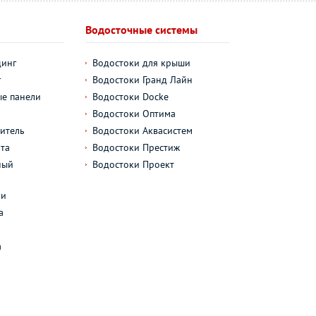
Водосточные системы
динг
Водостоки для крыши
г
Водостоки Гранд Лайн
е панели
Водостоки Docke
Водостоки Оптима
итель
Водостоки Аквасистем
та
Водостоки Престиж
ный
Водостоки Проект
л
ли
а
а