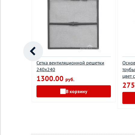
точно-
Сетка вентиляционной решетки
Основ
т красный
240х240
трубы
цвет 
1300.00
руб.
275
у
В корзину