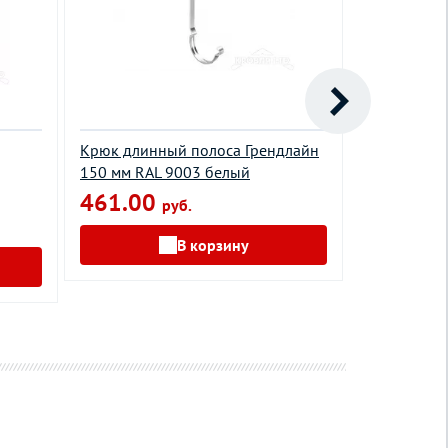
Крюк длинный полоса Грендлайн
Соединител
150 мм RAL 9003 белый
мм RR 32
461.00
758.00
руб.
В корзину