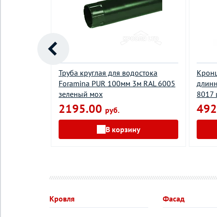
and Line
Труба круглая для водостока
Кронш
й
Foramina PUR 100мм 3м RAL 6005
длинн
зеленый мох
8017
2195.00
492
руб.
у
В корзину
Кровля
Фасад