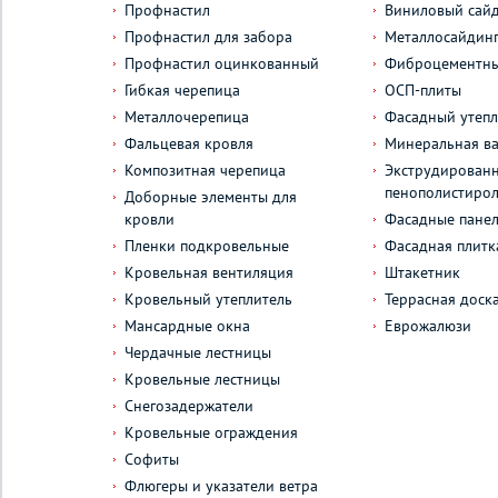
Профнастил
Виниловый сай
Профнастил для забора
Металлосайдин
Профнастил оцинкованный
Фиброцементны
Гибкая черепица
ОСП-плиты
Металлочерепица
Фасадный утепл
Фальцевая кровля
Минеральная ва
Композитная черепица
Экструдирован
пенополистиро
Доборные элементы для
кровли
Фасадные пане
Пленки подкровельные
Фасадная плитк
Кровельная вентиляция
Штакетник
Кровельный утеплитель
Террасная доск
Мансардные окна
Еврожалюзи
Чердачные лестницы
Кровельные лестницы
Снегозадержатели
Кровельные ограждения
Софиты
Флюгеры и указатели ветра