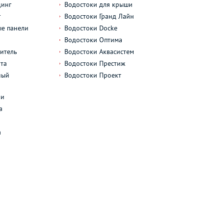
динг
Водостоки для крыши
г
Водостоки Гранд Лайн
е панели
Водостоки Docke
Водостоки Оптима
итель
Водостоки Аквасистем
та
Водостоки Престиж
ный
Водостоки Проект
л
ли
а
а