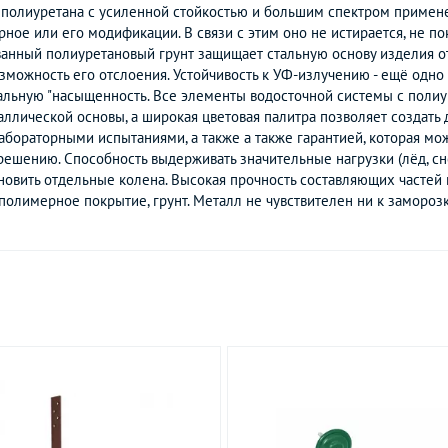
олиуретана с усиленной стойкостью и большим спектром применен
ное или его модификации. В связи с этим оно не истирается, не п
ванный полиуретановый грунт защищает стальную основу изделия о
ожность его отслоения. Устойчивость к УФ-излучению - ещё одно 
чальную "насыщенность. Все элементы водосточной системы с поли
аллической основы, а широкая цветовая палитра позволяет создать
бораторными испытаниями, а также а также гарантией, которая мо
ешению. Способность выдерживать значительные нагрузки (лёд, сн
новить отдельные колена. Высокая прочность составляющих частей
 полимерное покрытие, грунт. Металл не чувствителен ни к замороз