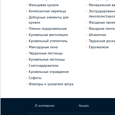
Фальцевая кровля
Минеральная ва
Композитная черепица
Экструдирован
пенополистиро
Доборные элементы для
кровли
Фасадные пане
Пленки подкровельные
Фасадная плитк
Кровельная вентиляция
Штакетник
Кровельный утеплитель
Террасная доск
Мансардные окна
Еврожалюзи
Чердачные лестницы
Кровельные лестницы
Снегозадержатели
Кровельные ограждения
Софиты
Флюгеры и указатели ветра
О компании
Акции