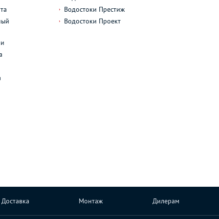
та
Водостоки Престиж
ный
Водостоки Проект
л
ли
а
а
Доставка
Монтаж
Дилерам