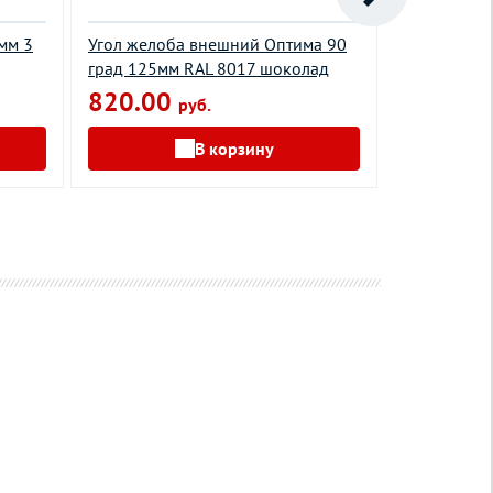
мм 3
Угол желоба внешний Oптима 90
Заглушка п
град 125мм RAL 8017 шоколад
RAL 9003 б
820.00
131.00
руб.
В корзину