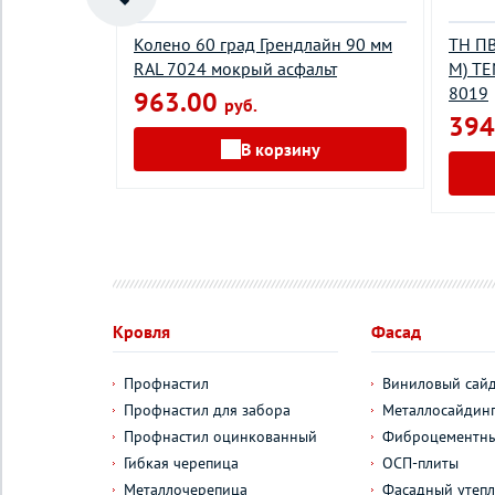
а Грендлайн
Колено 60 град Грендлайн 90 мм
ТН ПВ
елый
RAL 7024 мокрый асфальт
М) Т
8019
963.00
руб.
394
у
В корзину
Кровля
Фасад
Профнастил
Виниловый сай
Профнастил для забора
Металлосайдин
Профнастил оцинкованный
Фиброцементны
Гибкая черепица
ОСП-плиты
Металлочерепица
Фасадный утепл