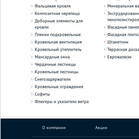
Фальцевая кровля
Минеральная ва
Композитная черепица
Экструдирован
пенополистиро
Доборные элементы для
кровли
Фасадные пане
Пленки подкровельные
Фасадная плитк
Кровельная вентиляция
Штакетник
Кровельный утеплитель
Террасная доск
Мансардные окна
Еврожалюзи
Чердачные лестницы
Кровельные лестницы
Снегозадержатели
Кровельные ограждения
Софиты
Флюгеры и указатели ветра
О компании
Акции