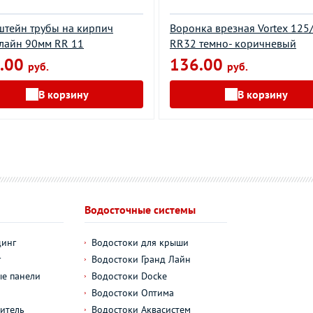
тейн трубы на кирпич
Воронка врезная Vortex 125
лайн 90мм RR 11
RR32 темно- коричневый
.00
136.00
руб.
руб.
В корзину
В корзину
Водосточные системы
динг
Водостоки для крыши
г
Водостоки Гранд Лайн
е панели
Водостоки Docke
Водостоки Оптима
итель
Водостоки Аквасистем