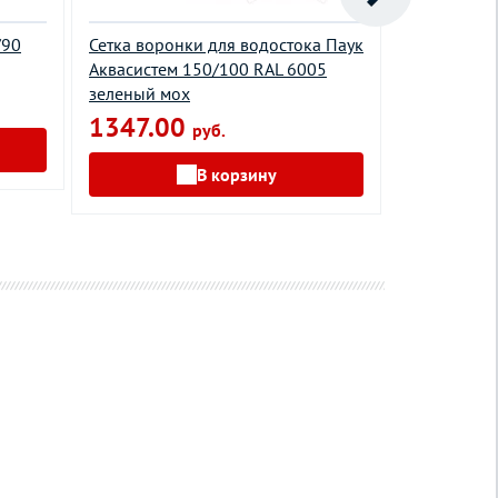
/90
Сетка воронки для водостока Паук
Воронка дл
Аквасистем 150/100 RAL 6005
Премиум 1
зеленый мох
441.00
1347.00
руб.
В корзину