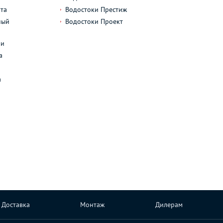
та
Водостоки Престиж
ный
Водостоки Проект
л
ли
а
а
Доставка
Монтаж
Дилерам