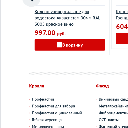
ТАЛЛ
Колено универсальное для
Кронш
eze
водостока Aквасистем 90мм RAL
Гренд
3005 красное вино
604
997.00
руб.
у
В корзину
Кровля
Фасад
Профнастил
Виниловый сай
Профнастил для забора
Металлосайдин
Профнастил оцинкованный
Фиброцементны
Гибкая черепица
ОСП-плиты
Металлочерепица
Фасадный утепл