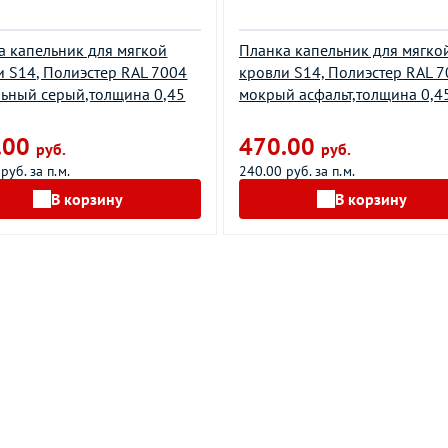
а капельник для мягкой
Планка капельник для мягко
и S14, Полиэстер RAL 7004
кровли S14, Полиэстер RAL 
льный серый,толщина 0,45
мокрый асфальт,толщина 0,4
.00
470.00
руб.
руб.
руб. за п.м.
240.00 руб. за п.м.
В корзину
В корзину