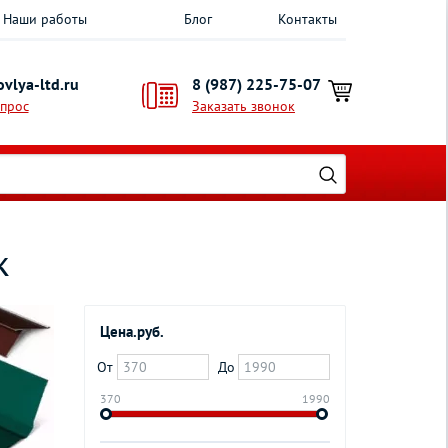
Наши работы
Блог
Контакты
vlya-ltd.ru
8 (987) 225-75-07
опрос
Заказать звонок
к
Цена.руб.
От
До
370
1990