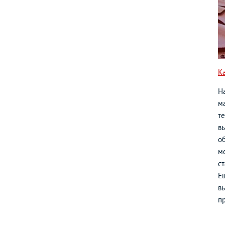
К
Н
ма
т
в
о
м
с
Е
вы
п