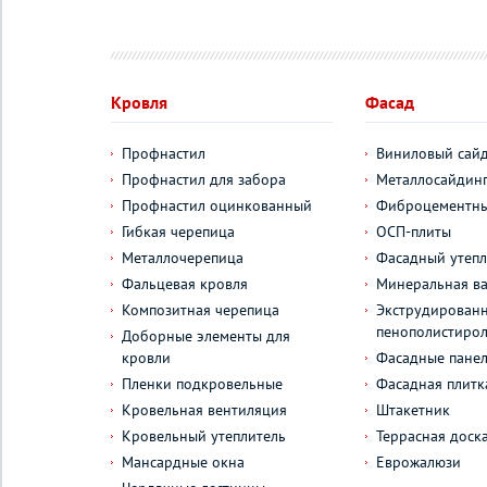
Кровля
Фасад
Профнастил
Виниловый сай
Профнастил для забора
Металлосайдин
Профнастил оцинкованный
Фиброцементны
Гибкая черепица
ОСП-плиты
Металлочерепица
Фасадный утепл
Фальцевая кровля
Минеральная ва
Композитная черепица
Экструдирован
пенополистиро
Доборные элементы для
кровли
Фасадные пане
Пленки подкровельные
Фасадная плитк
Кровельная вентиляция
Штакетник
Кровельный утеплитель
Террасная доск
Мансардные окна
Еврожалюзи