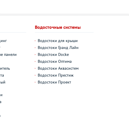
Водосточные системы
динг
Водостоки для крыши
г
Водостоки Гранд Лайн
е панели
Водостоки Docke
Водостоки Оптима
итель
Водостоки Аквасистем
та
Водостоки Престиж
ный
Водостоки Проект
л
ли
а
а