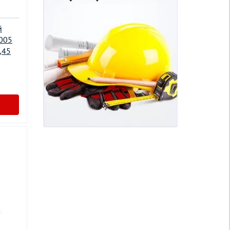
й
5005
,45