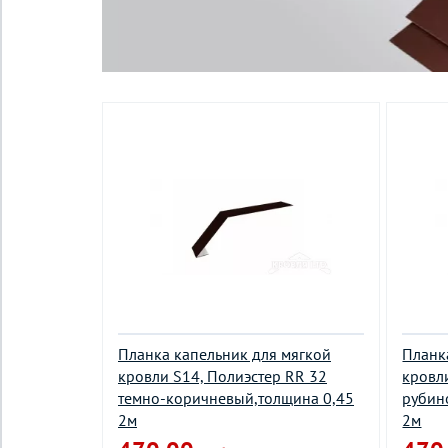
Планка капельник для мягкой
Планк
кровли S14, Полиэстер RR 32
кровл
темно-коричневый,толщина 0,45
рубин
2м
2м