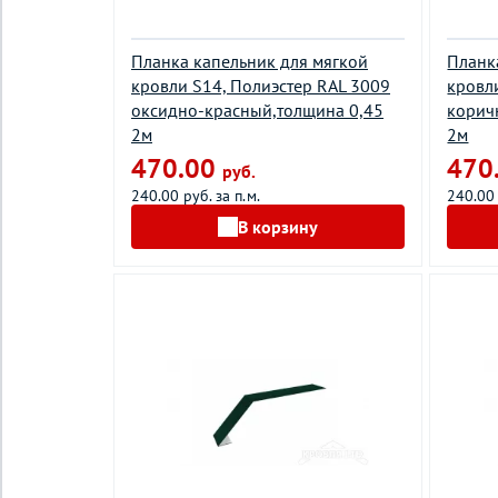
Планка капельник для мягкой
Планк
кровли S14, Полиэстер RAL 3009
кровл
оксидно-красный,толщина 0,45
корич
2м
2м
470.00
470
руб.
240.00 руб. за п.м.
240.00 
В корзину