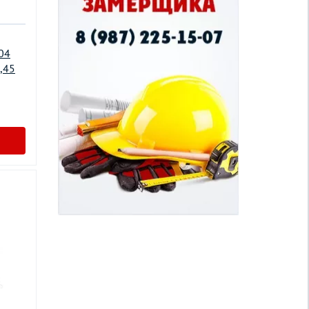
04
,45