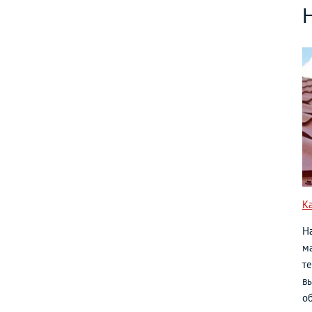
К
Н
ма
т
в
о