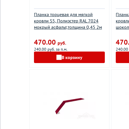
Планка торцевая для мягкой
Планк
кровли S5, Полиэстер RAL 7024
кровл
мокрый асфальт,толщина 0,45 2м
шокол
470.00
470
руб.
240.00 руб. за п.м.
240.00 
В корзину