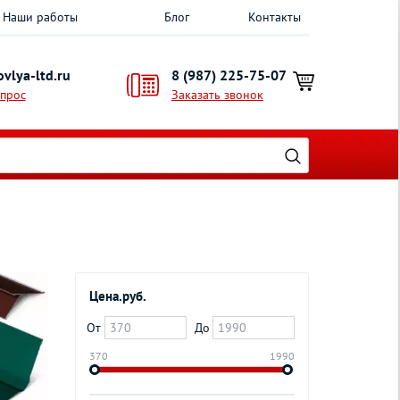
Наши работы
Блог
Контакты
vlya-ltd.ru
8 (987) 225-75-07
опрос
Заказать звонок
Цена.руб.
От
До
370
1990