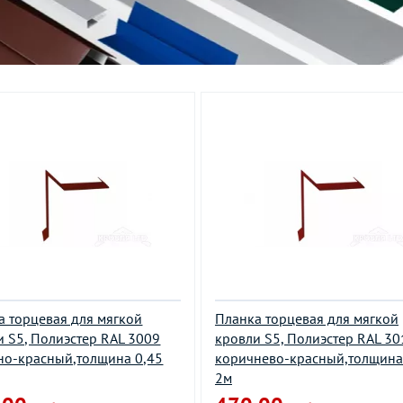
а торцевая для мягкой
Планка торцевая для мягкой
и S5, Полиэстер RAL 3009
кровли S5, Полиэстер RAL 30
но-красный,толщина 0,45
коричнево-красный,толщина
2м