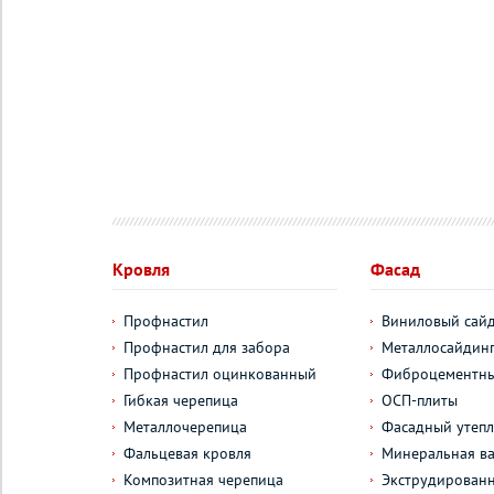
Кровля
Фасад
Профнастил
Виниловый сай
Профнастил для забора
Металлосайдин
Профнастил оцинкованный
Фиброцементны
Гибкая черепица
ОСП-плиты
Металлочерепица
Фасадный утепл
Фальцевая кровля
Минеральная ва
Композитная черепица
Экструдирован