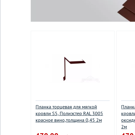
Планка торцевая для мягкой
Планк
кровли S5, Полиэстер RAL 3005
кровл
красное вино,толщина 0,45 2м
оксид
2м