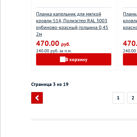
Планка капельник для мягкой
Планк
кровли S14, Полиэстер RAL 3003
кровл
рубиново-красный,толщина 0,45
красн
2м
470.00
470
руб.
240.00 руб. за п.м.
240.00 
В корзину
Страница 3 из 19
1
2