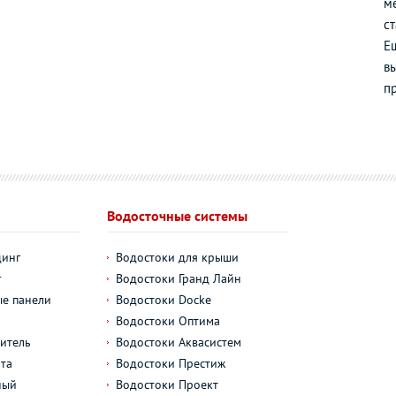
м
с
Е
вы
п
Водосточные системы
динг
Водостоки для крыши
г
Водостоки Гранд Лайн
е панели
Водостоки Docke
Водостоки Оптима
итель
Водостоки Аквасистем
та
Водостоки Престиж
ный
Водостоки Проект