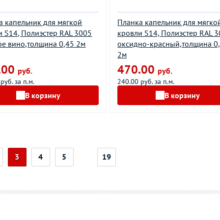
а капельник для мягкой
Планка капельник для мягко
и S14, Полиэстер RAL 3005
кровли S14, Полиэстер RAL 
ое вино,толщина 0,45 2м
оксидно-красный,толщина 0
2м
.00
470.00
руб.
руб.
руб. за п.м.
240.00 руб. за п.м.
В корзину
В корзину
3
4
5
19