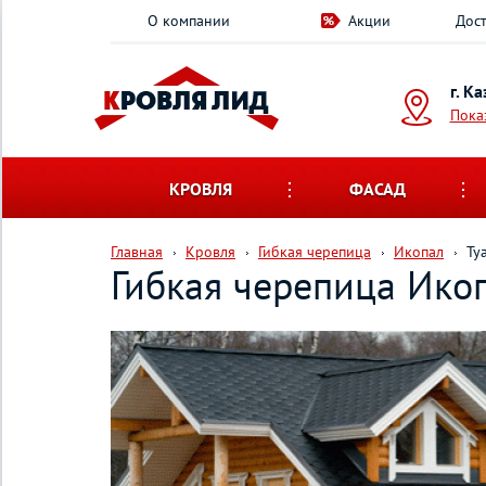
О компании
Акции
Дост
г. К
Пока
КРОВЛЯ
ФАСАД
Главная
Кровля
Гибкая черепица
Икопал
Ту
Гибкая черепица Ико