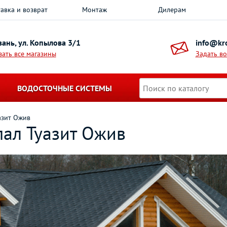
авка и возврат
Монтаж
Дилерам
азань, ул. Копылова 3/1
info@kro
зать все магазины
Задать в
ВОДОСТОЧНЫЕ СИСТЕМЫ
азит Ожив
пал Туазит Ожив