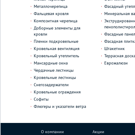
Металлочерепица
Фасадный утепл
Фальцевая кровля
Минеральная ва
Композитная черепица
Экструдирован
пенополистиро
Доборные элементы для
кровли
Фасадные пане
Пленки подкровельные
Фасадная плитк
Кровельная вентиляция
Штакетник
Кровельный утеплитель
Террасная доск
Мансардные окна
Еврожалюзи
Чердачные лестницы
Кровельные лестницы
Снегозадержатели
Кровельные ограждения
Софиты
Флюгеры и указатели ветра
О компании
Акции