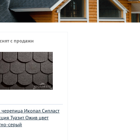
 снят с продажи
я черепица Икопал Сипласт
кция Туазит Ожив цвет
тно-серый