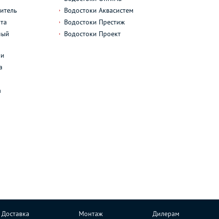
итель
Водостоки Аквасистем
та
Водостоки Престиж
ный
Водостоки Проект
л
ли
а
а
Доставка
Монтаж
Дилерам