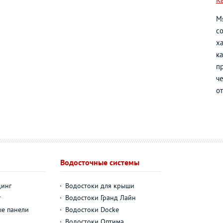
М
с
х
к
п
ч
о
Водосточные системы
динг
Водостоки для крыши
г
Водостоки Гранд Лайн
е панели
Водостоки Docke
Водостоки Оптима