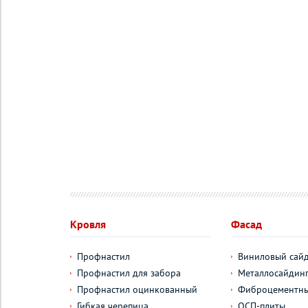
Кровля
Фасад
Профнастил
Виниловый сай
Профнастил для забора
Металлосайдин
Профнастил оцинкованный
Фиброцементны
Гибкая черепица
ОСП-плиты