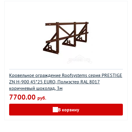
Кровельное ограждение Roofsystems серия PRESTIGE
ZN H-900 45*25 EURO, Полиэстер RAL 8017
коричневый шоколад, 3м
7700.00
руб.
В корзину