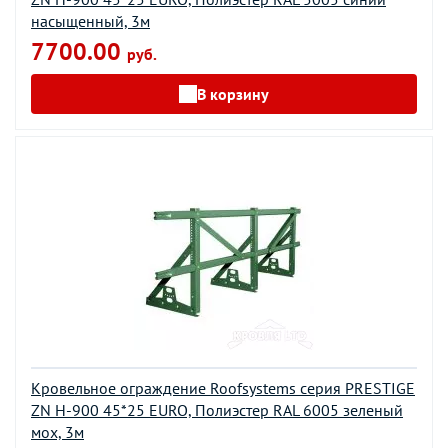
насыщенный, 3м
7700.00
руб.
В корзину
Кровельное ограждение Roofsystems серия PRESTIGE
ZN H-900 45*25 EURO, Полиэстер RAL 6005 зеленый
мох, 3м