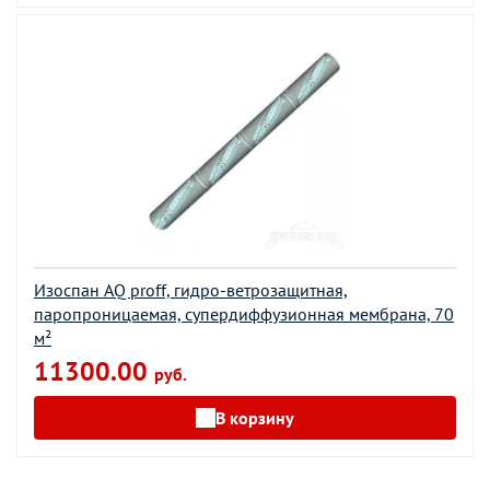
Изоспан AQ proff, гидро-ветрозащитная,
паропроницаемая, супердиффузионная мембрана, 70
м²
11300.00
руб.
В корзину