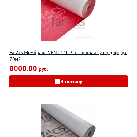
FarAcs Мембрана VENT 110 3-х слойная супердиффуз.
70м2
8000.00
руб.
В корзину