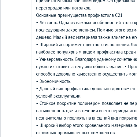
привлекательным внешним видом. Он одинаково пр
перегородок или потолков.
Основные преимущества профнастила С21
• Лёгкость. Одна из важных особенностей этого 
последующим закреплением. Помимо этого возмо
дешево. Малый вес материала также влияет на ег
• Широкий ассортимент цветного исполнения. Лис
наиболее популярным видом профнастила среди в
• Универсальность. Благодаря удачному сочетани
нужно изготовить стену или обшить здание. • П
способен довольно качественно осуществить мон
• Экономичность.
• Данный вид профнастила довольно долговечен в
условий эксплуатации.
• Стойкое покрытие полимером позволяет не пере
насыщенность цвета в течении всего периода ис
незначительно повлиять на внешний вид покрытия
• Широкий выбор этого кровельного материала п
огромных промышленных комплексов.