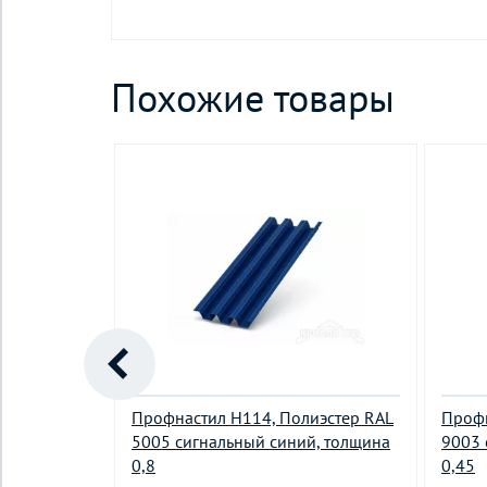
Похожие товары
иэстер RAL
Профнастил H114, Полиэстер RAL
Профн
щина 0,5
5005 сигнальный синий, толщина
9003 
0,8
0,45