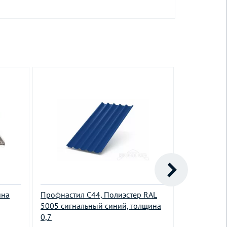
ина
Профнастил С44, Полиэстер RAL
Профнастил
5005 сигнальный синий, толщина
5005 сигна
0,7
0,45