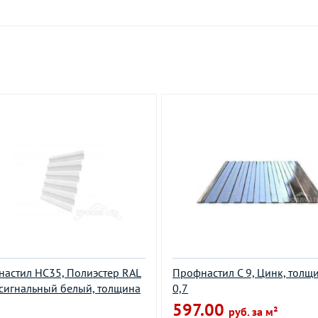
астил НС35, Полиэстер RAL
Профнастил С 9, Цинк, толщ
сигнальный белый, толщина
0,7
597.00
руб. за м²