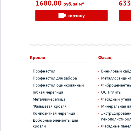
1680.00
633
руб. за м²
у
В корзину
Кровля
Фасад
Профнастил
Виниловый сай
Профнастил для забора
Металлосайдин
Профнастил оцинкованный
Фиброцементны
Гибкая черепица
ОСП-плиты
Металлочерепица
Фасадный утепл
Фальцевая кровля
Минеральная ва
Композитная черепица
Экструдирован
пенополистиро
Доборные элементы для
кровли
Фасадные пане