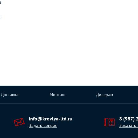
а
а
Доставка
Монтаж
Дилерам
info@krovlya-ltd.ru
8 (987) 
Задать вопрос
Заказать