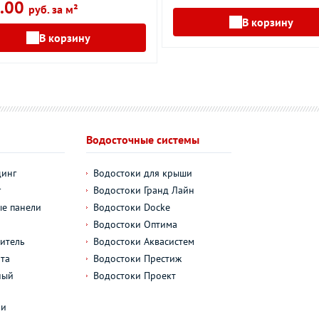
.00
руб. за м²
В корзину
В корзину
Водосточные системы
динг
Водостоки для крыши
г
Водостоки Гранд Лайн
е панели
Водостоки Docke
Водостоки Оптима
итель
Водостоки Аквасистем
та
Водостоки Престиж
ный
Водостоки Проект
л
ли