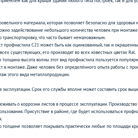
иемлем как для крыши зданий любого типа построек, так и для ус
кровельного материала, которая позволяет безопасно для здоровья 
жно задействование небольшого количества человек при монтаже.
о транспортировку, что часто бывает немаловажным.
т профнастила С21 может быть как оцинкованный, так и окрашенны
сех существующих, его производят во всех известных цветах Ral.
ю толщина-высота волны этот вид профнастила пользуется популярн
рост в монтаже. Даже человек без определённого опыта работы с п
таж этого вида металлопродукции.
 эксплуатации. Срок его службы вполне может составить срок выше
живать о коррозии листов в процессе эксплуатации. Производство 
пользования. Присутствие в районе, где будет использоваться про
.
о толщине позволяет покрывать практически любые по площади кр