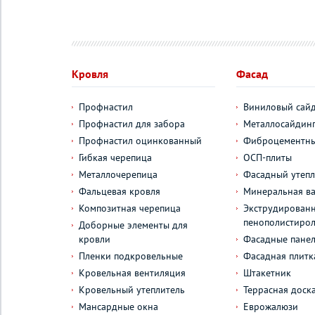
Кровля
Фасад
Профнастил
Виниловый сай
Профнастил для забора
Металлосайдин
Профнастил оцинкованный
Фиброцементны
Гибкая черепица
ОСП-плиты
Металлочерепица
Фасадный утепл
Фальцевая кровля
Минеральная ва
Композитная черепица
Экструдирован
пенополистиро
Доборные элементы для
кровли
Фасадные пане
Пленки подкровельные
Фасадная плитк
Кровельная вентиляция
Штакетник
Кровельный утеплитель
Террасная доск
Мансардные окна
Еврожалюзи