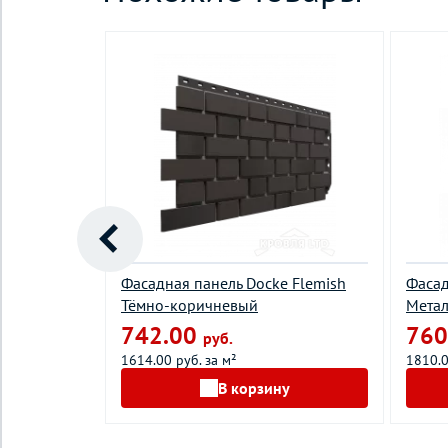
а-Профиль
Фасадная панель Docke Flemish
Фасад
Тёмно-коричневый
Мета
742.00
760
руб.
1614.00 руб. за м²
1810.0
у
В корзину