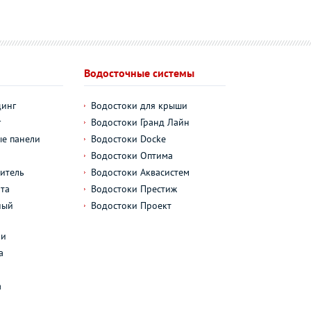
Водосточные системы
динг
Водостоки для крыши
г
Водостоки Гранд Лайн
е панели
Водостоки Docke
Водостоки Оптима
итель
Водостоки Аквасистем
та
Водостоки Престиж
ный
Водостоки Проект
л
ли
а
а