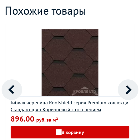
Похожие товары
Гибкая черепица Roofshield серия Premium коллекци
Стандарт цвет Коричневый с оттенением
896.00
руб. за м²
В корзину