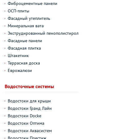
Фиброцементные панели
ОСП-плиты
Фасадный утеплитель
Минеральная вата
Экструдированный пенополистирол
Фасадные панели
Фасадная плитка
Штакетник
Террасная доска
Еврожалюзи
Водосточные системы
Водостоки для крыши
Водостоки Гранд Лайн
Водостоки Docke
Водостоки Оптима
Водостоки Аквасистем
Водостоки Престиж