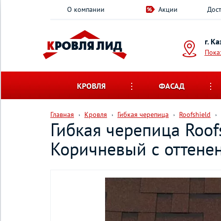
О компании
Акции
Дост
г. К
Пока
КРОВЛЯ
ФАСАД
Главная
Кровля
Гибкая черепица
Roofshield
Гибкая черепица Roof
Коричневый с оттене