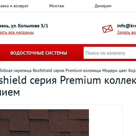
авка и возврат
Монтаж
Дилерам
азань, ул. Копылова 3/1
info@kro
зать все магазины
Задать в
ВОДОСТОЧНЫЕ СИСТЕМЫ
Гибкая черепица Roofshield серия Premium коллекци Модерн цвет Ко
shield серия Premium колле
нием