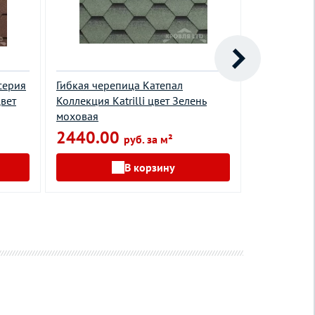
серия
Гибкая черепица Катепал
Гибкая чер
цвет
Коллекция Katrilli цвет Зелень
Категория
моховая
Capri цвет 
2440.00
1015.0
руб. за м²
В корзину