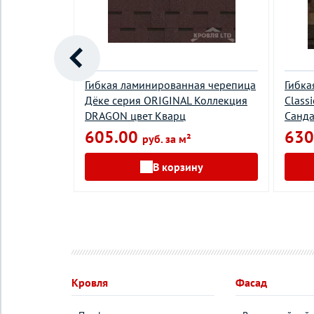
а Premium
Гибкая ламинированная черепица
Гибка
Дёке серия ORIGINAL Коллекция
Class
DRAGON цвет Кварц
Санд
²
605.00
630
руб. за м²
у
В корзину
Кровля
Фасад