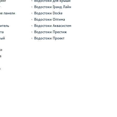
динг
Водостоки для крыши
г
Водостоки Гранд Лайн
е панели
Водостоки Docke
Водостоки Оптима
итель
Водостоки Аквасистем
та
Водостоки Престиж
ный
Водостоки Проект
л
ли
а
а