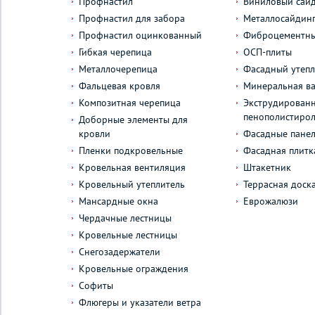
Профнастил
Виниловый сай
Профнастил для забора
Металлосайдин
Профнастил оцинкованный
Фиброцементны
Гибкая черепица
ОСП-плиты
Металлочерепица
Фасадный утепл
Фальцевая кровля
Минеральная ва
Композитная черепица
Экструдирован
пенополистиро
Доборные элементы для
кровли
Фасадные пане
Пленки подкровельные
Фасадная плитк
Кровельная вентиляция
Штакетник
Кровельный утеплитель
Террасная доск
Мансардные окна
Еврожалюзи
Чердачные лестницы
Кровельные лестницы
Снегозадержатели
Кровельные ограждения
Софиты
Флюгеры и указатели ветра