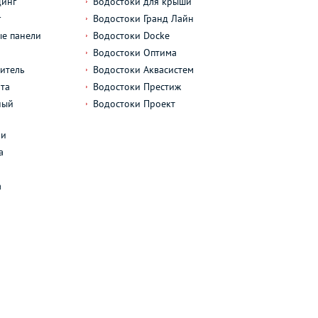
динг
Водостоки для крыши
г
Водостоки Гранд Лайн
е панели
Водостоки Docke
Водостоки Оптима
итель
Водостоки Аквасистем
та
Водостоки Престиж
ный
Водостоки Проект
л
ли
а
а