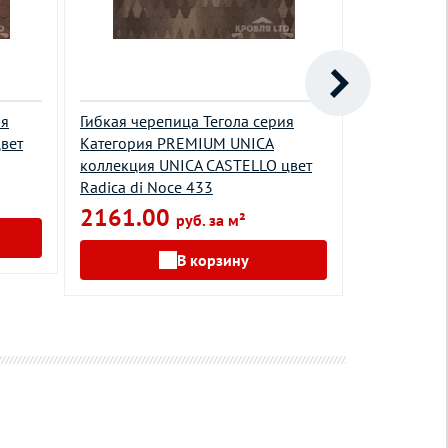
ия
Гибкая черепица Тегола серия
Гибкая чер
вет
Категория PREMIUM UNICA
Коллекция F
коллекция UNICA CASTELLO цвет
Radica di Noce 433
2161.00
руб. за м²
В корзину