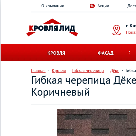
О компании
Акции
Дост
г. К
Пока
КРОВЛЯ
ФАСАД
Главная
Кровля
Гибкая черепица
Дёке
Гибк
Гибкая черепица Дёк
Коричневый