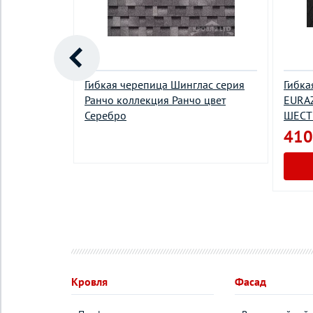
серия
Гибкая черепица Шинглас серия
Гибка
амбул цвет
Ранчо коллекция Ранчо цвет
EURAZ
Серебро
ШЕСТ
410
у
Кровля
Фасад