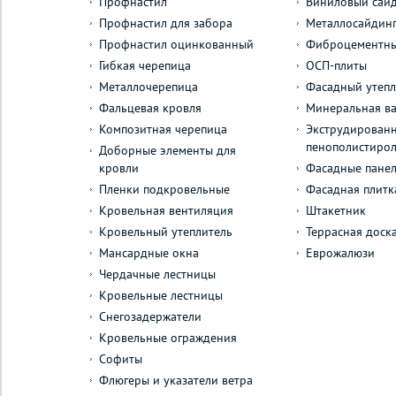
Профнастил
Виниловый сай
Профнастил для забора
Металлосайдин
Профнастил оцинкованный
Фиброцементны
Гибкая черепица
ОСП-плиты
Металлочерепица
Фасадный утепл
Фальцевая кровля
Минеральная ва
Композитная черепица
Экструдирован
пенополистиро
Доборные элементы для
кровли
Фасадные пане
Пленки подкровельные
Фасадная плитк
Кровельная вентиляция
Штакетник
Кровельный утеплитель
Террасная доск
Мансардные окна
Еврожалюзи
Чердачные лестницы
Кровельные лестницы
Снегозадержатели
Кровельные ограждения
Софиты
Флюгеры и указатели ветра