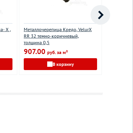
- X ,
Металлочерепица Кредо, VelurХ
Профиль во
RR 32 темно-коричневый,
32 темно-к
толщина 0,5
0,45
907.00
582.00
руб. за м²
В корзину