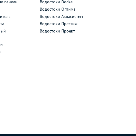
е панели
Водостоки Docke
Водостоки Оптима
итель
Водостоки Аквасистем
та
Водостоки Престиж
ный
Водостоки Проект
л
ли
а
а