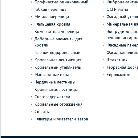
Профнастил оцинкованный
Фиброцементны
Гибкая черепица
ОСП-плиты
Металлочерепица
Фасадный утепл
Фальцевая кровля
Минеральная ва
Композитная черепица
Экструдирован
пенополистиро
Доборные элементы для
кровли
Фасадные пане
Пленки подкровельные
Фасадная плитк
Кровельная вентиляция
Штакетник
Кровельный утеплитель
Террасная доск
Мансардные окна
Еврожалюзи
Чердачные лестницы
Кровельные лестницы
Снегозадержатели
Кровельные ограждения
Софиты
Флюгеры и указатели ветра