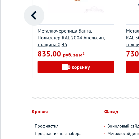
а,
Металлочерепица Банга,
Метал
расный,
Полиэстер RAL 2004 Апельсин,
RAL 5
толщина 0,45
толщи
835.00
730
руб. за м²
у
В корзину
Кровля
Фасад
Профнастил
Виниловый сай
Профнастил для забора
Металлосайдин