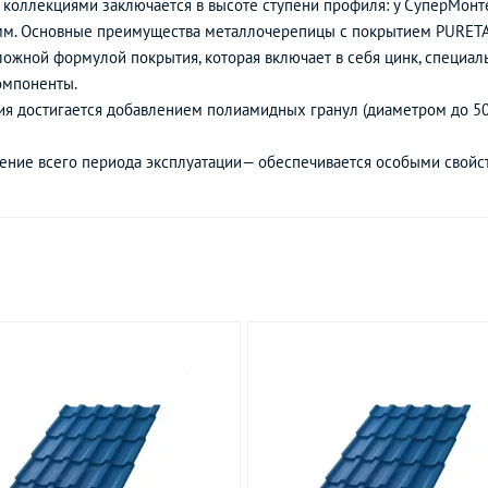
коллекциями заключается в высоте ступени профиля: у СуперМонте
 мм. Основные преимущества металлочерепицы с покрытием PURET
ложной формулой покрытия, которая включает в себя цинк, специал
омпоненты.
ия достигается добавлением полиамидных гранул (диаметром до 50м
чение всего периода эксплуатации— обеспечивается особыми свойс